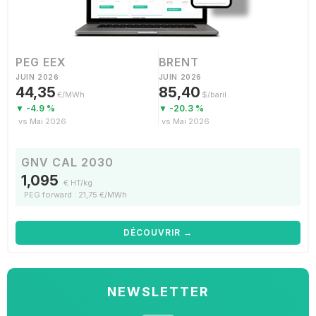
PEG EEX
BRENT
JUIN 2026
JUIN 2026
44,35
85,40
€/MWh
$/baril
▼ -4.9 %
▼ -20.3 %
vs Mai 2026
vs Mai 2026
GNV CAL 2030
1,095
€ HT/kg
PEG forward : 21,75 €/MWh
DÉCOUVRIR →
NEWSLETTER