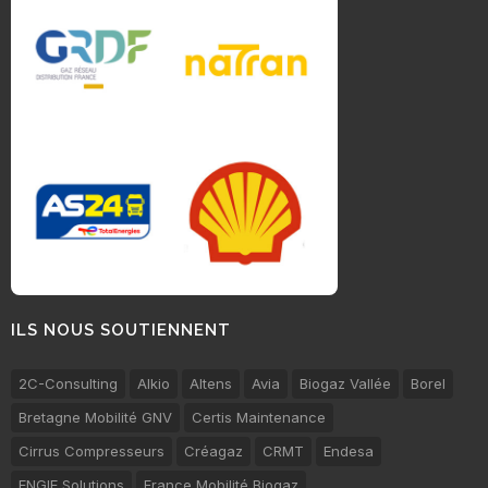
ILS NOUS SOUTIENNENT
2C-Consulting
Alkio
Altens
Avia
Biogaz Vallée
Borel
Bretagne Mobilité GNV
Certis Maintenance
Cirrus Compresseurs
Créagaz
CRMT
Endesa
ENGIE Solutions
France Mobilité Biogaz