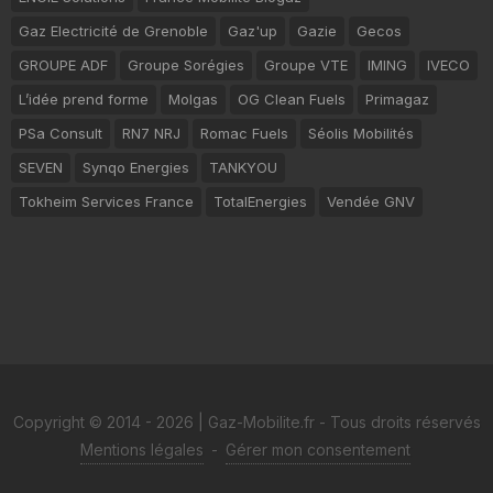
Gaz Electricité de Grenoble
Gaz'up
Gazie
Gecos
GROUPE ADF
Groupe Sorégies
Groupe VTE
IMING
IVECO
L’idée prend forme
Molgas
OG Clean Fuels
Primagaz
PSa Consult
RN7 NRJ
Romac Fuels
Séolis Mobilités
SEVEN
Synqo Energies
TANKYOU
Tokheim Services France
TotalEnergies
Vendée GNV
Copyright © 2014 - 2026 | Gaz-Mobilite.fr - Tous droits réservés
Mentions légales
-
Gérer mon consentement