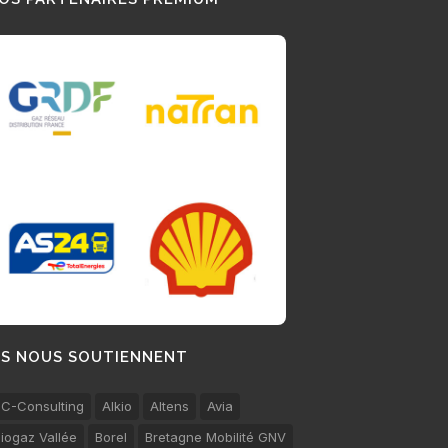
LS NOUS SOUTIENNENT
C-Consulting
Alkio
Altens
Avia
iogaz Vallée
Borel
Bretagne Mobilité GNV