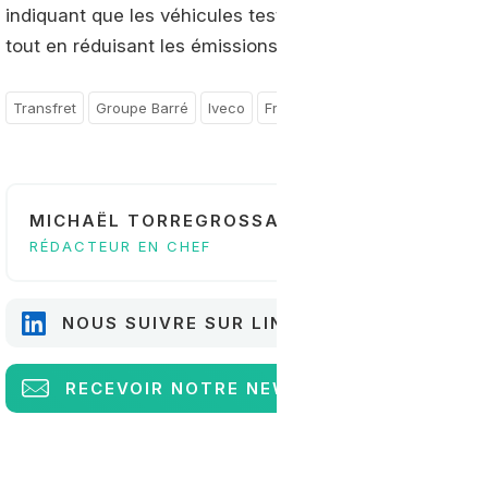
indiquant que les véhicules testés offraient les même
tout en réduisant les émissions de CO2, de particules f
Transfret
Groupe Barré
Iveco
France
MICHAËL TORREGROSSA
RÉDACTEUR EN CHEF
NOUS SUIVRE SUR LINKEDIN
RECEVOIR
NOTRE NEWSLETTER