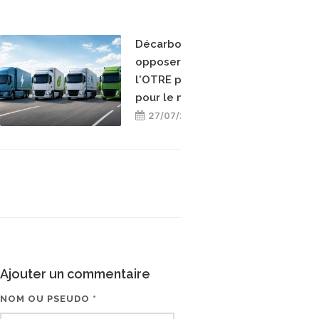
Décarboner sans
opposer les énergies :
l'OTRE prend position
pour le mix-énergétique
27/07/2026
Ajouter un commentaire
NOM OU PSEUDO *
EMAIL * (NE SERA PAS V