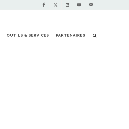
Facebook
Linkedin
Youtube
Contactez-
Twitter
nous !
reçoit ses premiers camions au gaz naturel
OUTILS & SERVICES
PARTENAIRES
S PARTENAIRES PREMIUM