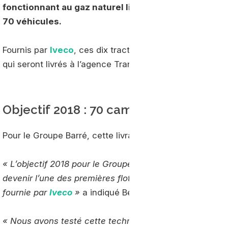
fonctionnant au gaz naturel liquéfié (GNL). D'ici à fin
70 véhicules.
Fournis par
Iveco
, ces dix tracteurs GNL seront complété
qui seront livrés à l’agence Transport Barré de Vallet, e
Objectif 2018 : 70 camions GNL
Pour le Groupe Barré, cette livraison entre dans le cadr
« L’objectif 2018 pour le Groupe Barré est d’acquérir 
devenir l’une des premières flottes française roulant au
fournie par
Iveco
»
a indiqué Bernard Chauve, le Présid
« Nous avons testé cette technologie au printemps 20