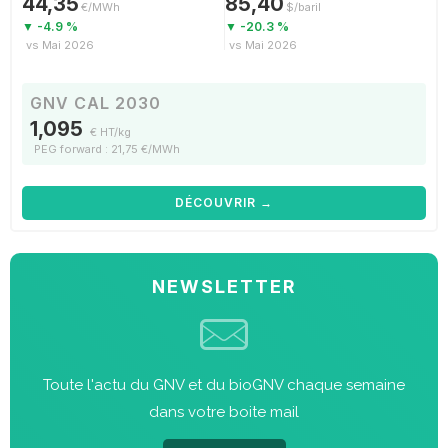
44,35
85,40
€/MWh
$/baril
▼ -4.9 %
▼ -20.3 %
vs Mai 2026
vs Mai 2026
GNV CAL 2030
1,095
€ HT/kg
PEG forward : 21,75 €/MWh
DÉCOUVRIR →
NEWSLETTER
Toute l'actu du GNV et du bioGNV chaque semaine
dans votre boite mail