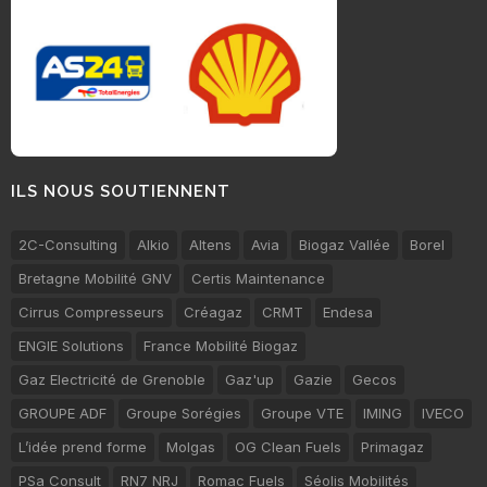
ILS NOUS SOUTIENNENT
2C-Consulting
Alkio
Altens
Avia
Biogaz Vallée
Borel
Bretagne Mobilité GNV
Certis Maintenance
Cirrus Compresseurs
Créagaz
CRMT
Endesa
ENGIE Solutions
France Mobilité Biogaz
Gaz Electricité de Grenoble
Gaz'up
Gazie
Gecos
GROUPE ADF
Groupe Sorégies
Groupe VTE
IMING
IVECO
L’idée prend forme
Molgas
OG Clean Fuels
Primagaz
PSa Consult
RN7 NRJ
Romac Fuels
Séolis Mobilités