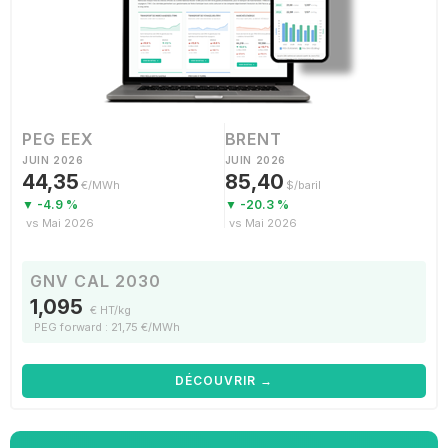
PEG EEX
BRENT
JUIN 2026
JUIN 2026
44,35
85,40
€/MWh
$/baril
▼ -4.9 %
▼ -20.3 %
vs Mai 2026
vs Mai 2026
GNV CAL 2030
1,095
€ HT/kg
PEG forward : 21,75 €/MWh
DÉCOUVRIR →