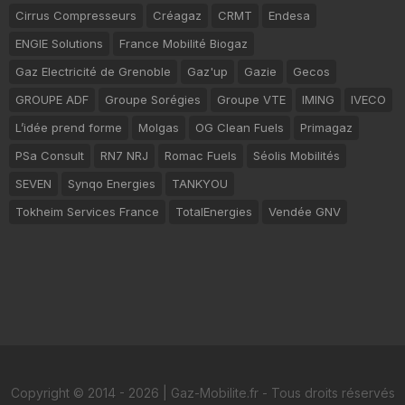
Cirrus Compresseurs
Créagaz
CRMT
Endesa
ENGIE Solutions
France Mobilité Biogaz
Gaz Electricité de Grenoble
Gaz'up
Gazie
Gecos
GROUPE ADF
Groupe Sorégies
Groupe VTE
IMING
IVECO
L’idée prend forme
Molgas
OG Clean Fuels
Primagaz
PSa Consult
RN7 NRJ
Romac Fuels
Séolis Mobilités
SEVEN
Synqo Energies
TANKYOU
Tokheim Services France
TotalEnergies
Vendée GNV
Copyright © 2014 - 2026 | Gaz-Mobilite.fr - Tous droits réservés