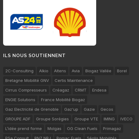
ILS NOUS SOUTIENNENT
2C-Consulting
Alkio
Altens
Avia
Biogaz Vallée
Borel
Bretagne Mobilité GNV
Certis Maintenance
Cirrus Compresseurs
Créagaz
CRMT
Endesa
ENGIE Solutions
France Mobilité Biogaz
Gaz Electricité de Grenoble
Gaz'up
Gazie
Gecos
GROUPE ADF
Groupe Sorégies
Groupe VTE
IMING
IVECO
L’idée prend forme
Molgas
OG Clean Fuels
Primagaz
PSa Consult
RN7 NRJ
Romac Fuels
Séolis Mobilités