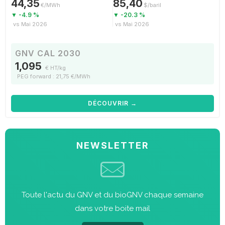
44,35
85,40
€/MWh
$/baril
▼ -4.9 %
▼ -20.3 %
vs Mai 2026
vs Mai 2026
GNV CAL 2030
1,095
€ HT/kg
PEG forward : 21,75 €/MWh
DÉCOUVRIR →
NEWSLETTER
Toute l'actu du GNV et du bioGNV chaque semaine
dans votre boite mail