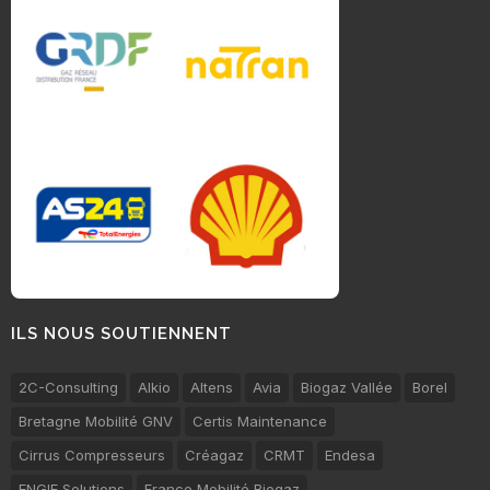
ILS NOUS SOUTIENNENT
2C-Consulting
Alkio
Altens
Avia
Biogaz Vallée
Borel
Bretagne Mobilité GNV
Certis Maintenance
Cirrus Compresseurs
Créagaz
CRMT
Endesa
ENGIE Solutions
France Mobilité Biogaz