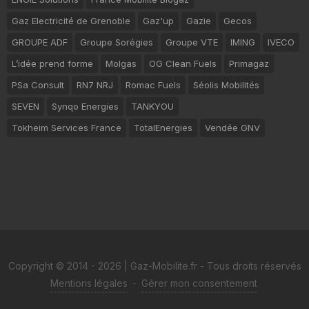
Gaz Electricité de Grenoble
Gaz'up
Gazie
Gecos
GROUPE ADF
Groupe Sorégies
Groupe VTE
IMING
IVECO
L’idée prend forme
Molgas
OG Clean Fuels
Primagaz
PSa Consult
RN7 NRJ
Romac Fuels
Séolis Mobilités
SEVEN
Synqo Energies
TANKYOU
Tokheim Services France
TotalEnergies
Vendée GNV
Copyright © 2014 - 2026 | Gaz-Mobilite.fr - Tous droits réservés
Mentions légales
-
Gérer mon consentement