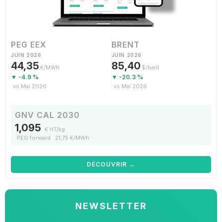
PEG EEX
BRENT
JUIN 2026
JUIN 2026
44,35
85,40
€/MWh
$/baril
▼ -4.9 %
▼ -20.3 %
vs Mai 2026
vs Mai 2026
GNV CAL 2030
1,095
€ HT/kg
PEG forward : 21,75 €/MWh
DÉCOUVRIR →
NEWSLETTER