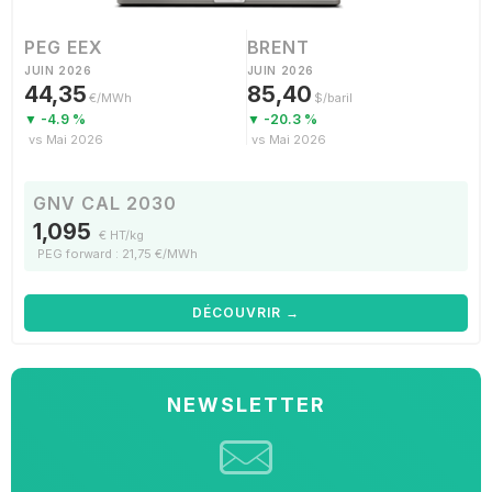
PEG EEX
BRENT
JUIN 2026
JUIN 2026
44,35
85,40
€/MWh
$/baril
▼ -4.9 %
▼ -20.3 %
vs Mai 2026
vs Mai 2026
GNV CAL 2030
1,095
€ HT/kg
PEG forward : 21,75 €/MWh
DÉCOUVRIR →
NEWSLETTER