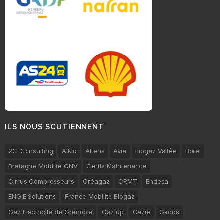
ILS NOUS SOUTIENNENT
2C-Consulting
Alkio
Altens
Avia
Biogaz Vallée
Borel
Bretagne Mobilité GNV
Certis Maintenance
Cirrus Compresseurs
Créagaz
CRMT
Endesa
ENGIE Solutions
France Mobilité Biogaz
Gaz Electricité de Grenoble
Gaz'up
Gazie
Gecos