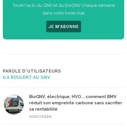
Toute l'actu du GNV et du bioGNV chaque semaine
dans votre boite mail
JE M'ABONNE
PAROLE D'UTILISATEURS
ILS ROULENT AU GNV
BioGNV, électrique, HVO... comment BMV
réduit son empreinte carbone sans sacrifier
sa rentabilité
01/07/2026