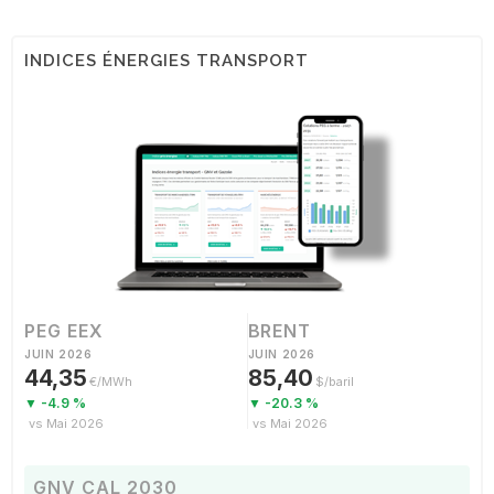
INDICES ÉNERGIES TRANSPORT
PEG EEX
BRENT
JUIN 2026
JUIN 2026
44,35
85,40
€/MWh
$/baril
▼ -4.9 %
▼ -20.3 %
vs Mai 2026
vs Mai 2026
GNV CAL 2030