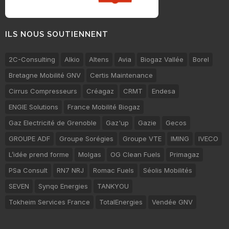
ILS NOUS SOUTIENNENT
2C-Consulting
Alkio
Altens
Avia
Biogaz Vallée
Borel
Bretagne Mobilité GNV
Certis Maintenance
Cirrus Compresseurs
Créagaz
CRMT
Endesa
ENGIE Solutions
France Mobilité Biogaz
Gaz Electricité de Grenoble
Gaz'up
Gazie
Gecos
GROUPE ADF
Groupe Sorégies
Groupe VTE
IMING
IVECO
L’idée prend forme
Molgas
OG Clean Fuels
Primagaz
PSa Consult
RN7 NRJ
Romac Fuels
Séolis Mobilités
SEVEN
Synqo Energies
TANKYOU
Tokheim Services France
TotalEnergies
Vendée GNV