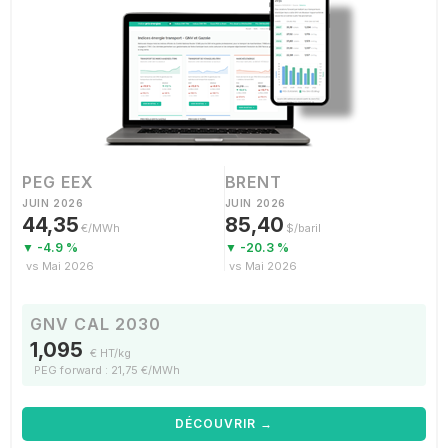
PEG EEX
BRENT
JUIN 2026
JUIN 2026
44,35
85,40
€/MWh
$/baril
▼ -4.9 %
▼ -20.3 %
vs Mai 2026
vs Mai 2026
GNV CAL 2030
1,095
€ HT/kg
PEG forward : 21,75 €/MWh
DÉCOUVRIR →