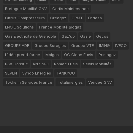
Bretagne Mobilité GNV
Certis Maintenance
Cirrus Compresseurs
Créagaz
CRMT
Endesa
ENGIE Solutions
France Mobilité Biogaz
Gaz Electricité de Grenoble
Gaz'up
Gazie
Gecos
GROUPE ADF
Groupe Sorégies
Groupe VTE
IMING
IVECO
L’idée prend forme
Molgas
OG Clean Fuels
Primagaz
PSa Consult
RN7 NRJ
Romac Fuels
Séolis Mobilités
SEVEN
Synqo Energies
TANKYOU
Tokheim Services France
TotalEnergies
Vendée GNV