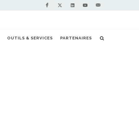
Facebook
Linkedin
Youtube
Contactez-
Twitter
nous !
GNV est un second pilier après l'électrique
OUTILS & SERVICES
PARTENAIRES
S PARTENAIRES PREMIUM