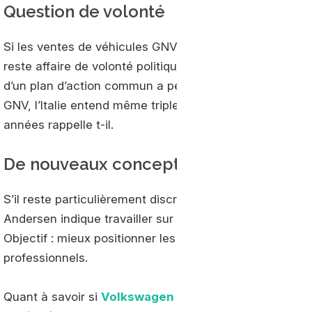
Question de volonté
Si les ventes de véhicules GNV tendent à reculer en A
reste affaire de volonté politique et industrielle, prena
d’un plan d’action commun a permis la percée du gaz 
GNV, l’Italie entend même tripler le volume de véhicule
années rappelle t-il.
De nouveaux concepts marketing
S’il reste particulièrement discret quant au plan d’act
Andersen indique travailler sur de nouveaux concepts m
Objectif : mieux positionner les carburants alternatifs,
professionnels.
Quant à savoir si
Volkswagen
et ses marques sœurs é