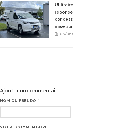
Utilitaire GNV : en
réponse aux ZFE, cette
concession Volkswagen
mise sur le Caddy TGI
06/06/2023
Ajouter un commentaire
NOM OU PSEUDO *
EMAIL * (NE SERA PAS V
VOTRE COMMENTAIRE