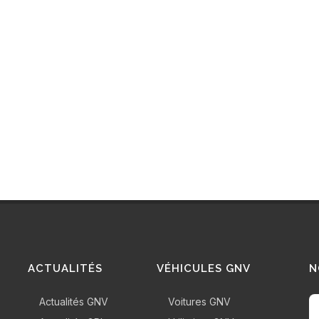
ACTUALITÉS
VÉHICULES GNV
N
Actualités GNV
Voitures GNV