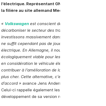
l’électrique. Représentant GNV du groupe
Volkswa
la filière au site allemand Medium.
«
Volkswagen
est conscient de son rôle pour contribu
décarboniser le secteur des transports. C’est pourquoi
investissons massivement dans l'électro-mobilité. A notr
ne suffit cependant pas de jouer la seule carte de la vo
électrique. En Allemagne, il nous faut une seconde alte
écologiquement viable pour les personnes qui ne pren
en considération le véhicule électrique et qui souhaiten
contribuer à l’amélioration de la qualité de l’air sans av
plus cher. Cette alternative, c’est le GNC, tout les expe
d’accord »
avance Jens Andersen dans une entrevue di
Celui-ci rappelle également les vertus écologiques du
développement de sa version renouvelable, le biogaz, à