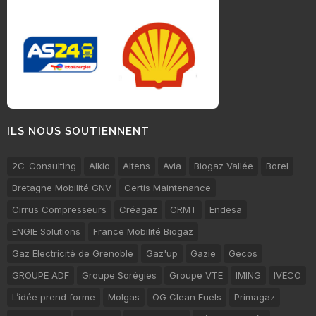
ILS NOUS SOUTIENNENT
2C-Consulting
Alkio
Altens
Avia
Biogaz Vallée
Borel
Bretagne Mobilité GNV
Certis Maintenance
Cirrus Compresseurs
Créagaz
CRMT
Endesa
ENGIE Solutions
France Mobilité Biogaz
Gaz Electricité de Grenoble
Gaz'up
Gazie
Gecos
GROUPE ADF
Groupe Sorégies
Groupe VTE
IMING
IVECO
L’idée prend forme
Molgas
OG Clean Fuels
Primagaz