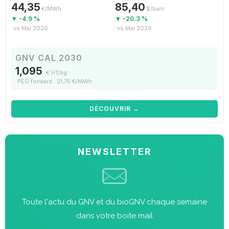
44,35
85,40
€/MWh
$/baril
▼ -4.9 %
▼ -20.3 %
vs Mai 2026
vs Mai 2026
GNV CAL 2030
1,095
€ HT/kg
PEG forward : 21,75 €/MWh
DÉCOUVRIR →
NEWSLETTER
Toute l'actu du GNV et du bioGNV chaque semaine
dans votre boite mail