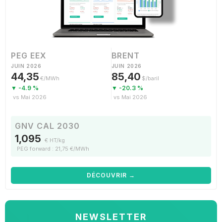
PEG EEX
BRENT
JUIN 2026
JUIN 2026
44,35
85,40
€/MWh
$/baril
▼ -4.9 %
▼ -20.3 %
vs Mai 2026
vs Mai 2026
GNV CAL 2030
1,095
€ HT/kg
PEG forward : 21,75 €/MWh
DÉCOUVRIR →
NEWSLETTER