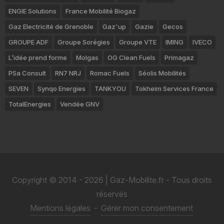
ENGIE Solutions
France Mobilité Biogaz
Gaz Electricité de Grenoble
Gaz'up
Gazie
Gecos
GROUPE ADF
Groupe Sorégies
Groupe VTE
IMING
IVECO
L’idée prend forme
Molgas
OG Clean Fuels
Primagaz
PSa Consult
RN7 NRJ
Romac Fuels
Séolis Mobilités
SEVEN
Synqo Energies
TANKYOU
Tokheim Services France
TotalEnergies
Vendée GNV
Copyright © 2014 - 2026 | Gaz-Mobilite.fr - Tous droits
réservés
Mentions légales
-
Gérer mon consentement