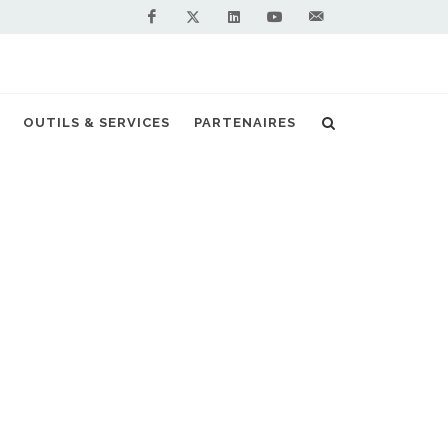
Facebook
Linkedin
Youtube
Contactez-
Twitter
nous !
OUTILS & SERVICES
PARTENAIRES
Accueil
Stations GNV en France
Vous êtes professionnel et