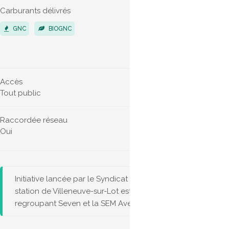
Carburants délivrés
Véhicules 
GNC
BIOGNC
POIDS LO
VÉHICUL
Accès
Horaires d'
Tout public
24h/24
Raccordée réseau
Connecteu
Oui
NGV1
NG
Initiative lancée par le Syndicat Département d’Electricité 
station de Villeneuve-sur-Lot est opérée par bioGNV du V
regroupant Seven et la SEM Avergies.