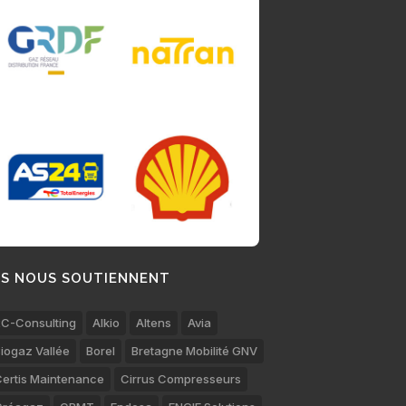
LS NOUS SOUTIENNENT
C-Consulting
Alkio
Altens
Avia
iogaz Vallée
Borel
Bretagne Mobilité GNV
ertis Maintenance
Cirrus Compresseurs