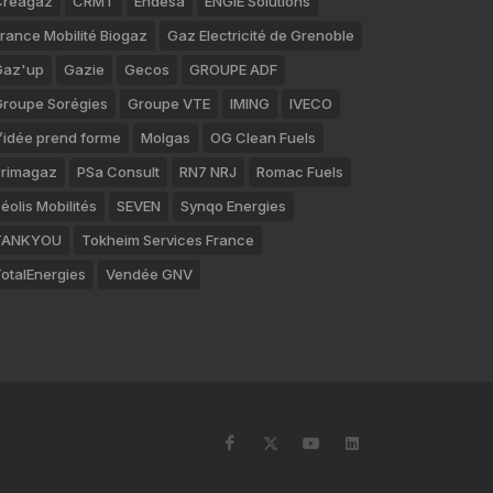
Créagaz
CRMT
Endesa
ENGIE Solutions
rance Mobilité Biogaz
Gaz Electricité de Grenoble
Gaz'up
Gazie
Gecos
GROUPE ADF
roupe Sorégies
Groupe VTE
IMING
IVECO
’idée prend forme
Molgas
OG Clean Fuels
rimagaz
PSa Consult
RN7 NRJ
Romac Fuels
éolis Mobilités
SEVEN
Synqo Energies
TANKYOU
Tokheim Services France
otalEnergies
Vendée GNV