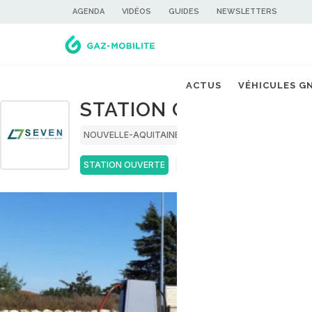
AGENDA
VIDÉOS
GUIDES
NEWSLETTERS
ACTUS
VÉHICULES G
STATION GNV SEVEN V
NOUVELLE-AQUITAINE
LOT-ET-GARONNE
STATION OUVERTE
GNC
BIOGNC