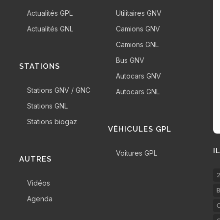
Actualités GPL
Utilitaires GNV
Actualités GNL
Camions GNV
Camions GNL
Bus GNV
STATIONS
Autocars GNV
Stations GNV / GNC
Autocars GNL
Stations GNL
Stations biogaz
VÉHICULES GPL
I
Voitures GPL
AUTRES
2
Vidéos
B
Agenda
C