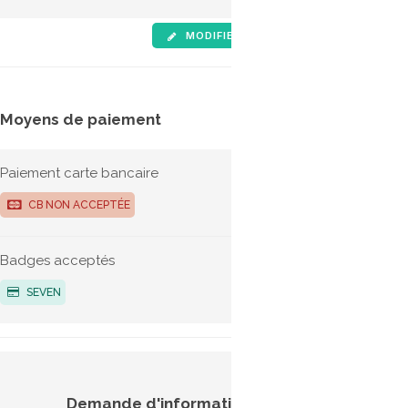
MODIFIER LES INFOS
SIGNALE
Moyens de paiement
Tarifs
Paiement carte bancaire
G
CB NON ACCEPTÉE
Bio-G
Badges acceptés
SEVEN
Aides
Demande d'information