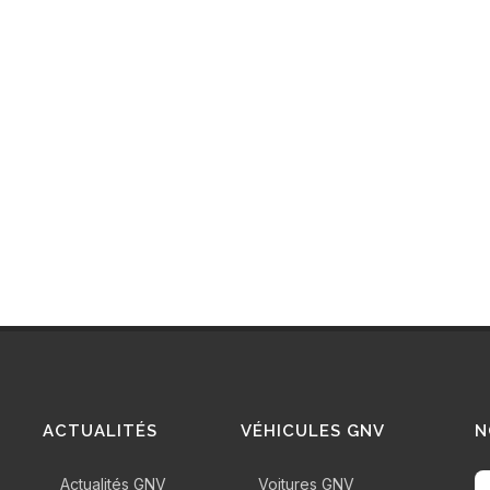
ules GNV
te des aides à
sition pour
 de véhicules
 ce territoire.
ACTUALITÉS
VÉHICULES GNV
N
Actualités GNV
Voitures GNV