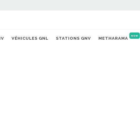
NEW
NV
VÉHICULES GNL
STATIONS GNV
METHARAMA
ILLENEUVE SUR LOT