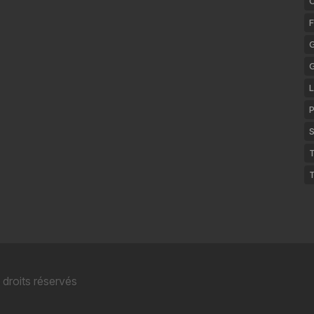
F
G
L
P
S
T
 droits réservés