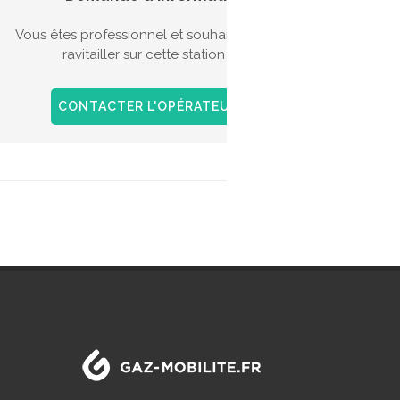
véhic
Vous êtes professionnel et souhaitez vous
Il exis
ravitailler sur cette station ?
l'acqui
l'achat
GNV sur
CONTACTER L'OPÉRATEUR
+ D'INFOS