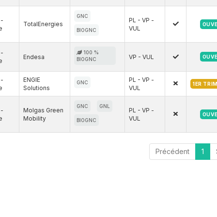
GNC
e-
PL - VP -
TotalEnergies
OUV
e
VUL
BIOGNC
e-
100 %
Endesa
VP - VUL
OUV
BIOGNC
e
e-
ENGIE
PL - VP -
GNC
1ER TRI
e
Solutions
VUL
GNC
GNL
e-
Molgas Green
PL - VP -
OUV
e
Mobility
VUL
BIOGNC
Précédent
1