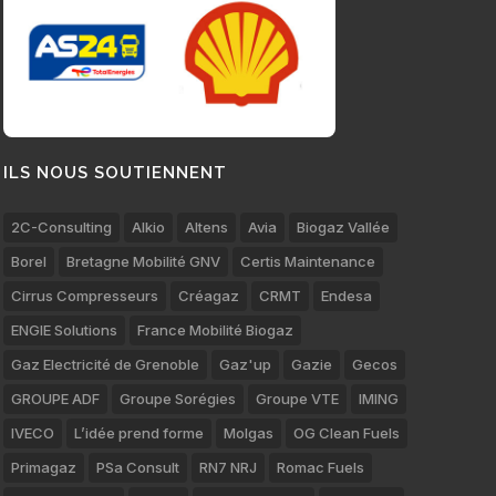
ILS NOUS SOUTIENNENT
2C-Consulting
Alkio
Altens
Avia
Biogaz Vallée
Borel
Bretagne Mobilité GNV
Certis Maintenance
Cirrus Compresseurs
Créagaz
CRMT
Endesa
ENGIE Solutions
France Mobilité Biogaz
Gaz Electricité de Grenoble
Gaz'up
Gazie
Gecos
GROUPE ADF
Groupe Sorégies
Groupe VTE
IMING
IVECO
L’idée prend forme
Molgas
OG Clean Fuels
Primagaz
PSa Consult
RN7 NRJ
Romac Fuels