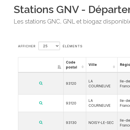
Stations GNV - Départe
Les stations GNC, GNL et biogaz disponible
AFFICHER
ÉLÉMENTS
Code
Ville
Régi
postal
LA
Ile-d
93120
COURNEUVE
Franc
LA
Ile-d
93120
COURNEUVE
Franc
Ile-d
93130
NOISY-LE-SEC
Franc