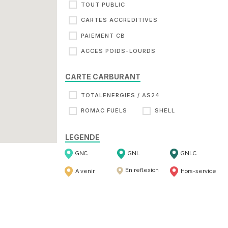
TOUT PUBLIC
CARTES ACCRÉDITIVES
PAIEMENT CB
ACCÈS POIDS-LOURDS
CARTE CARBURANT
TOTALENERGIES / AS24
ROMAC FUELS
SHELL
LEGENDE
GNC
GNL
GNLC
En reflexion
A venir
Hors-service