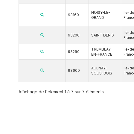
NOISY-LE-
Ile-d
93160
GRAND
Franc
Ile-d
93200
SAINT DENIS
Franc
TREMBLAY-
Ile-d
93290
EN-FRANCE
Franc
AULNAY-
Ile-d
93600
SOUS-BOIS
Franc
Affichage de l'élement 1 à 7 sur 7 éléments