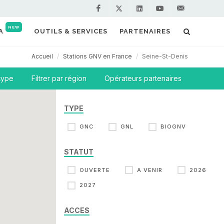
Facebook
Linkedin
Youtube
Contactez-
Twitter
NEW
A
OUTILS & SERVICES
PARTENAIRES
nous !
Accueil
Stations GNV en France
Seine-St-Denis
 type
Filtrer par région
Opérateurs partenaires
TYPE
GNC
GNL
BIOGNV
STATUT
OUVERTE
A VENIR
2026
2027
ACCES