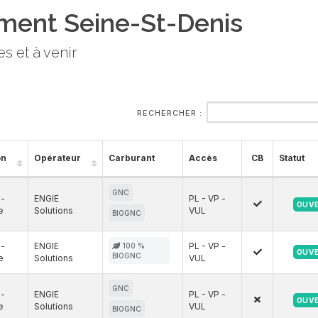
ment Seine-St-Denis
s et à venir
RECHERCHER :
on
Opérateur
Carburant
Accès
CB
Statut
GNC
e-
ENGIE
PL - VP -
OUV
e
Solutions
VUL
BIOGNC
e-
ENGIE
PL - VP -
100 %
OUV
BIOGNC
e
Solutions
VUL
GNC
e-
ENGIE
PL - VP -
OUV
e
Solutions
VUL
BIOGNC