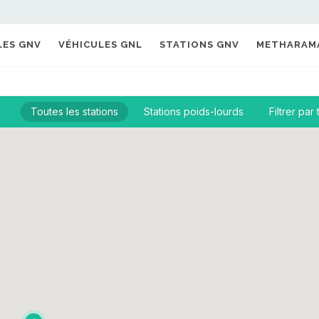
LES GNV
VÉHICULES GNL
STATIONS GNV
METHARAM
Toutes les stations
Stations poids-lourds
Filtrer par