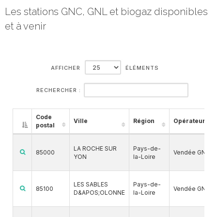
Les stations GNC, GNL et biogaz disponibles
et à venir
AFFICHER
ÉLÉMENTS
RECHERCHER :
Code
Ville
Région
Opérateur
postal
LA ROCHE SUR
Pays-de-
85000
Vendée GNV
YON
la-Loire
LES SABLES
Pays-de-
85100
Vendée GNV
D&APOS;OLONNE
la-Loire