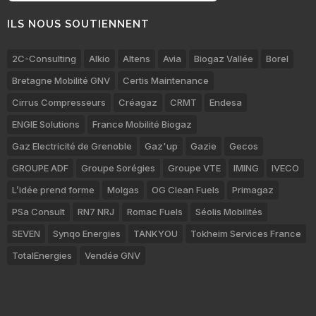
ILS NOUS SOUTIENNENT
2C-Consulting
Alkio
Altens
Avia
Biogaz Vallée
Borel
Bretagne Mobilité GNV
Certis Maintenance
Cirrus Compresseurs
Créagaz
CRMT
Endesa
ENGIE Solutions
France Mobilité Biogaz
Gaz Electricité de Grenoble
Gaz'up
Gazie
Gecos
GROUPE ADF
Groupe Sorégies
Groupe VTE
IMING
IVECO
L’idée prend forme
Molgas
OG Clean Fuels
Primagaz
PSa Consult
RN7 NRJ
Romac Fuels
Séolis Mobilités
SEVEN
Synqo Energies
TANKYOU
Tokheim Services France
TotalEnergies
Vendée GNV