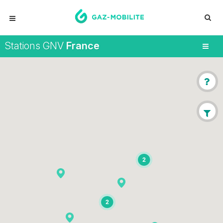
Stations GNV
France
2
2