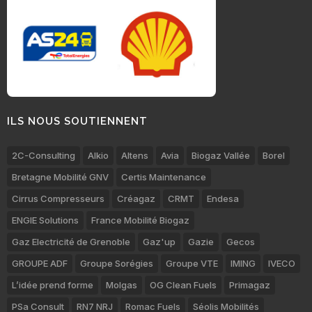
ILS NOUS SOUTIENNENT
2C-Consulting
Alkio
Altens
Avia
Biogaz Vallée
Borel
Bretagne Mobilité GNV
Certis Maintenance
Cirrus Compresseurs
Créagaz
CRMT
Endesa
ENGIE Solutions
France Mobilité Biogaz
Gaz Electricité de Grenoble
Gaz'up
Gazie
Gecos
GROUPE ADF
Groupe Sorégies
Groupe VTE
IMING
IVECO
L’idée prend forme
Molgas
OG Clean Fuels
Primagaz
PSa Consult
RN7 NRJ
Romac Fuels
Séolis Mobilités