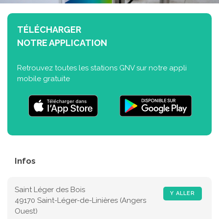
TÉLÉCHARGER
NOTRE APPLICATION
Retrouvez toutes les stations GNV sur notre appli
mobile gratuite
Infos
Saint Léger des Bois
Y ALLER
49170 Saint-Léger-de-Linières (Angers
Ouest)