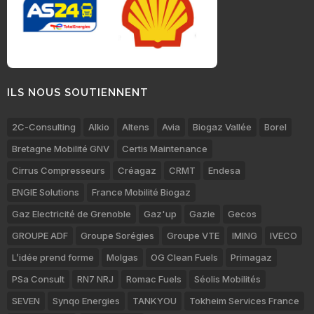
ILS NOUS SOUTIENNENT
2C-Consulting
Alkio
Altens
Avia
Biogaz Vallée
Borel
Bretagne Mobilité GNV
Certis Maintenance
Cirrus Compresseurs
Créagaz
CRMT
Endesa
ENGIE Solutions
France Mobilité Biogaz
Gaz Electricité de Grenoble
Gaz'up
Gazie
Gecos
GROUPE ADF
Groupe Sorégies
Groupe VTE
IMING
IVECO
L’idée prend forme
Molgas
OG Clean Fuels
Primagaz
PSa Consult
RN7 NRJ
Romac Fuels
Séolis Mobilités
SEVEN
Synqo Energies
TANKYOU
Tokheim Services France