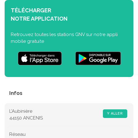
TÉLÉCHARGER
NOTRE APPLICATION
Retrouvez toutes les stations GNV sur notre appli
mobile gratuite
Infos
L’Aubinière
Y ALLER
44150 ANCENIS
Réseau