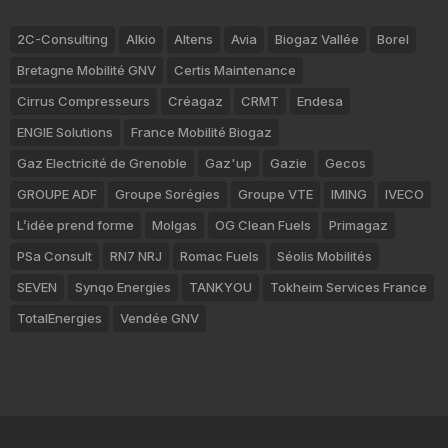
2C-Consulting
Alkio
Altens
Avia
Biogaz Vallée
Borel
Bretagne Mobilité GNV
Certis Maintenance
Cirrus Compresseurs
Créagaz
CRMT
Endesa
ENGIE Solutions
France Mobilité Biogaz
Gaz Electricité de Grenoble
Gaz'up
Gazie
Gecos
GROUPE ADF
Groupe Sorégies
Groupe VTE
IMING
IVECO
L’idée prend forme
Molgas
OG Clean Fuels
Primagaz
PSa Consult
RN7 NRJ
Romac Fuels
Séolis Mobilités
SEVEN
Synqo Energies
TANKYOU
Tokheim Services France
TotalEnergies
Vendée GNV