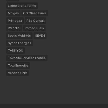
L’idée prend forme
Molgas
OG Clean Fuels
Primagaz
PSa Consult
RN7 NRJ
Romac Fuels
Séolis Mobilités
SEVEN
Synqo Energies
TANKYOU
Tokheim Services France
TotalEnergies
Vendée GNV