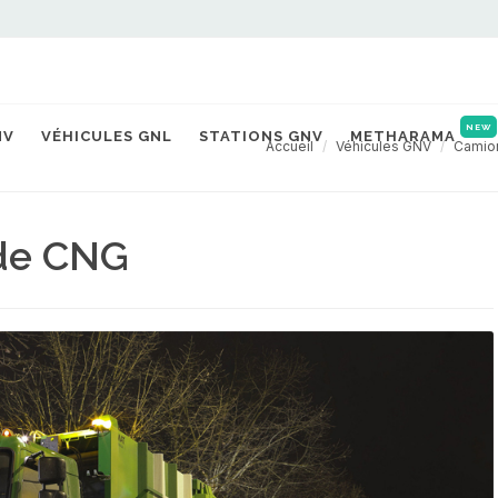
NEW
NV
VÉHICULES GNL
STATIONS GNV
METHARAMA
Accueil
Véhicules GNV
Camio
ide CNG