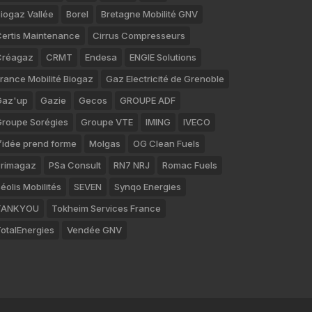
iogaz Vallée
Borel
Bretagne Mobilité GNV
ertis Maintenance
Cirrus Compresseurs
Créagaz
CRMT
Endesa
ENGIE Solutions
rance Mobilité Biogaz
Gaz Electricité de Grenoble
Gaz'up
Gazie
Gecos
GROUPE ADF
roupe Sorégies
Groupe VTE
IMING
IVECO
’idée prend forme
Molgas
OG Clean Fuels
rimagaz
PSa Consult
RN7 NRJ
Romac Fuels
éolis Mobilités
SEVEN
Synqo Energies
TANKYOU
Tokheim Services France
otalEnergies
Vendée GNV