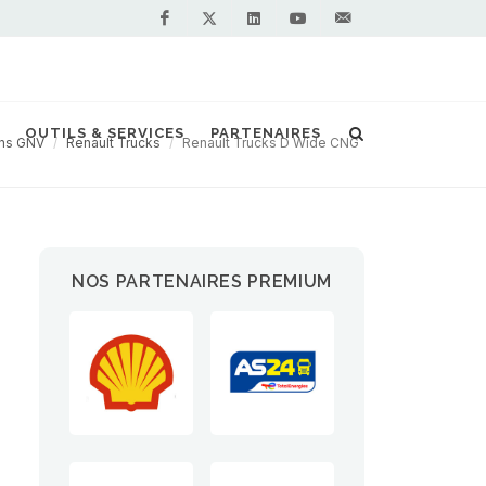
Facebook
Linkedin
Youtube
Contactez-
Twitter
nous !
OUTILS & SERVICES
PARTENAIRES
ns GNV
Renault Trucks
Renault Trucks D Wide CNG
NOS PARTENAIRES PREMIUM