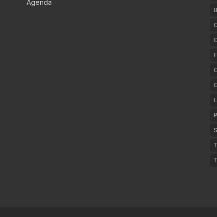
Agenda
B
C
F
G
L
P
S
T