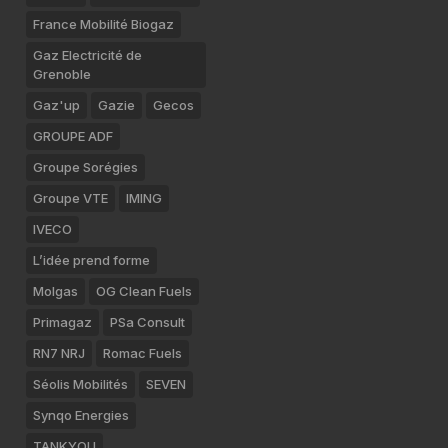
France Mobilité Biogaz
Gaz Electricité de
Grenoble
Gaz'up
Gazie
Gecos
GROUPE ADF
Groupe Sorégies
Groupe VTE
IMING
IVECO
L’idée prend forme
Molgas
OG Clean Fuels
Primagaz
PSa Consult
RN7 NRJ
Romac Fuels
Séolis Mobilités
SEVEN
Synqo Energies
TANKYOU