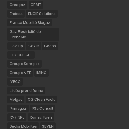
Créagaz
CRMT
Endesa
ENGIE Solutions
France Mobilité Biogaz
Gaz Electricité de
Grenoble
Gaz'up
Gazie
Gecos
GROUPE ADF
Groupe Sorégies
Groupe VTE
IMING
IVECO
L’idée prend forme
Molgas
OG Clean Fuels
Primagaz
PSa Consult
RN7 NRJ
Romac Fuels
Séolis Mobilités
SEVEN