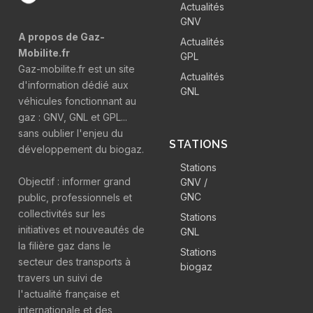
Actualités
GNV
A propos de Gaz-
Actualités
Mobilite.fr
GPL
Gaz-mobilite.fr est un site
Actualités
d'information dédié aux
GNL
véhicules fonctionnant au
gaz : GNV, GNL et GPL...
sans oublier l'enjeu du
STATIONS
développement du biogaz.
Stations
Objectif : informer grand
GNV /
GNC
public, professionnels et
collectivités sur les
Stations
initiatives et nouveautés de
GNL
la filière gaz dans le
Stations
secteur des transports à
biogaz
travers un suivi de
l'actualité française et
internationale et des