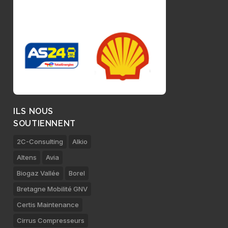
ILS NOUS
SOUTIENNENT
2C-Consulting
Alkio
Altens
Avia
Biogaz Vallée
Borel
Bretagne Mobilité GNV
Certis Maintenance
Cirrus Compresseurs