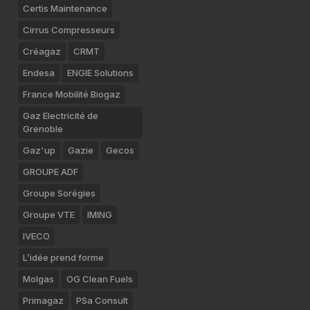
Certis Maintenance
Cirrus Compresseurs
Créagaz
CRMT
Endesa
ENGIE Solutions
France Mobilité Biogaz
Gaz Electricité de
Grenoble
Gaz'up
Gazie
Gecos
GROUPE ADF
Groupe Sorégies
Groupe VTE
IMING
IVECO
L’idée prend forme
Molgas
OG Clean Fuels
Primagaz
PSa Consult