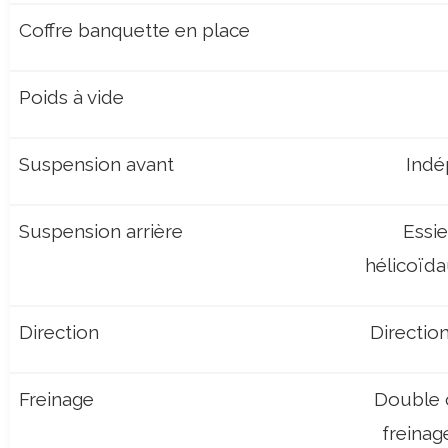
Coffre banquette en place
Poids à vide
Suspension avant
Indé
Suspension arrière
Essie
hélicoïda
Direction
Directio
Freinage
Double c
freinag