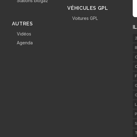
Stations biogaz
VÉHICULES GPL
Voitures GPL
AUTRES
I
Vidéos
2
Agenda
B
C
F
G
L
P
S