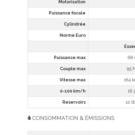
Motorisation
Puissance fiscale
Cylindrée
Norme Euro
Esse
Puissance max
68 
Couple max
95 
Vitesse max
164 
0-100 km/h
16.
Reservoirs
10 li
CONSOMMATION & ÉMISSIONS