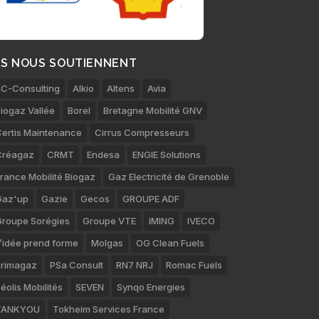
LS NOUS SOUTIENNENT
C-Consulting
Alkio
Altens
Avia
iogaz Vallée
Borel
Bretagne Mobilité GNV
ertis Maintenance
Cirrus Compresseurs
Créagaz
CRMT
Endesa
ENGIE Solutions
rance Mobilité Biogaz
Gaz Electricité de Grenoble
Gaz'up
Gazie
Gecos
GROUPE ADF
roupe Sorégies
Groupe VTE
IMING
IVECO
’idée prend forme
Molgas
OG Clean Fuels
rimagaz
PSa Consult
RN7 NRJ
Romac Fuels
éolis Mobilités
SEVEN
Synqo Energies
TANKYOU
Tokheim Services France