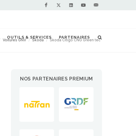
Facebook
Linkedin
Youtube
Contactez-
Twitter
nous !
OUTILS & SERVICES
PARTENAIRES
Voitures GNV
Skoda
Skoda Citigo CNG Green tec
NOS PARTENAIRES PREMIUM