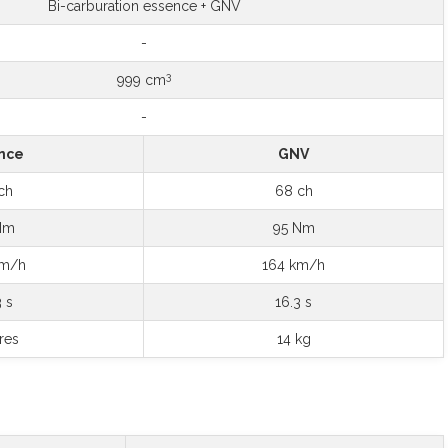
Bi-carburation essence + GNV
-
3
999 cm
-
nce
GNV
ch
68 ch
Nm
95 Nm
km/h
164 km/h
3 s
16.3 s
tres
14 kg