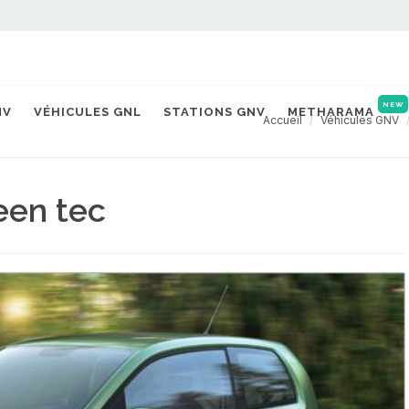
NEW
NV
VÉHICULES GNL
STATIONS GNV
METHARAMA
Accueil
Véhicules GNV
een tec