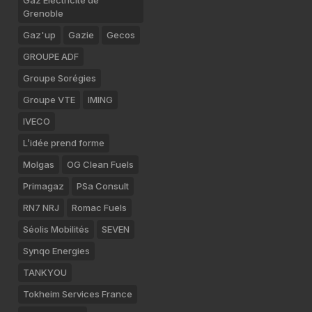
Gaz Electricité de
Grenoble
Gaz'up
Gazie
Gecos
GROUPE ADF
Groupe Sorégies
Groupe VTE
IMING
IVECO
L’idée prend forme
Molgas
OG Clean Fuels
Primagaz
PSa Consult
RN7 NRJ
Romac Fuels
Séolis Mobilités
SEVEN
Synqo Energies
TANKYOU
Tokheim Services France