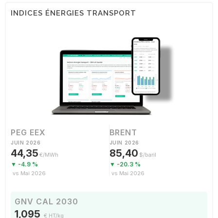
INDICES ÉNERGIES TRANSPORT
PEG EEX
BRENT
JUIN 2026
JUIN 2026
44,35
85,40
€/MWh
$/baril
▼ -4.9 %
▼ -20.3 %
vs Mai 2026
vs Mai 2026
GNV CAL 2030
1,095
€ HT/kg