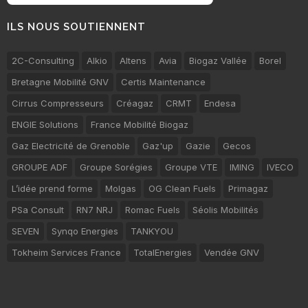
ILS NOUS SOUTIENNENT
2C-Consulting
Alkio
Altens
Avia
Biogaz Vallée
Borel
Bretagne Mobilité GNV
Certis Maintenance
Cirrus Compresseurs
Créagaz
CRMT
Endesa
ENGIE Solutions
France Mobilité Biogaz
Gaz Electricité de Grenoble
Gaz'up
Gazie
Gecos
GROUPE ADF
Groupe Sorégies
Groupe VTE
IMING
IVECO
L’idée prend forme
Molgas
OG Clean Fuels
Primagaz
PSa Consult
RN7 NRJ
Romac Fuels
Séolis Mobilités
SEVEN
Synqo Energies
TANKYOU
Tokheim Services France
TotalEnergies
Vendée GNV