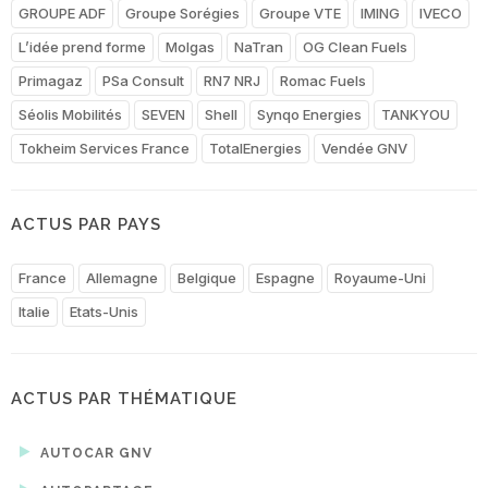
GROUPE ADF
Groupe Sorégies
Groupe VTE
IMING
IVECO
L’idée prend forme
Molgas
NaTran
OG Clean Fuels
Primagaz
PSa Consult
RN7 NRJ
Romac Fuels
Séolis Mobilités
SEVEN
Shell
Synqo Energies
TANKYOU
Tokheim Services France
TotalEnergies
Vendée GNV
ACTUS PAR PAYS
France
Allemagne
Belgique
Espagne
Royaume-Uni
Italie
Etats-Unis
ACTUS PAR THÉMATIQUE
AUTOCAR GNV