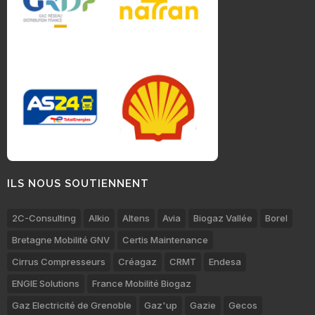
ILS NOUS SOUTIENNENT
2C-Consulting
Alkio
Altens
Avia
Biogaz Vallée
Borel
Bretagne Mobilité GNV
Certis Maintenance
Cirrus Compresseurs
Créagaz
CRMT
Endesa
ENGIE Solutions
France Mobilité Biogaz
Gaz Electricité de Grenoble
Gaz'up
Gazie
Gecos