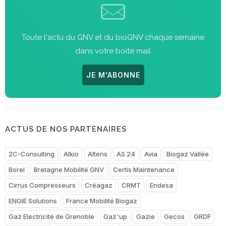
Toute l'actu du GNV et du bioGNV chaque semaine
dans votre boite mail
JE M'ABONNE
ACTUS DE NOS PARTENAIRES
2C-Consulting
Alkio
Altens
AS 24
Avia
Biogaz Vallée
Borel
Bretagne Mobilité GNV
Certis Maintenance
Cirrus Compresseurs
Créagaz
CRMT
Endesa
ENGIE Solutions
France Mobilité Biogaz
Gaz Electricité de Grenoble
Gaz'up
Gazie
Gecos
GRDF