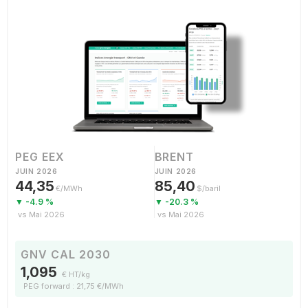
PEG EEX
BRENT
JUIN 2026
JUIN 2026
44,35
85,40
€/MWh
$/baril
▼ -4.9 %
▼ -20.3 %
vs Mai 2026
vs Mai 2026
GNV CAL 2030
1,095
€ HT/kg
PEG forward : 21,75 €/MWh