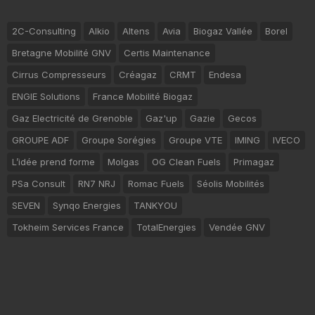
2C-Consulting
Alkio
Altens
Avia
Biogaz Vallée
Borel
Bretagne Mobilité GNV
Certis Maintenance
Cirrus Compresseurs
Créagaz
CRMT
Endesa
ENGIE Solutions
France Mobilité Biogaz
Gaz Electricité de Grenoble
Gaz'up
Gazie
Gecos
GROUPE ADF
Groupe Sorégies
Groupe VTE
IMING
IVECO
L’idée prend forme
Molgas
OG Clean Fuels
Primagaz
PSa Consult
RN7 NRJ
Romac Fuels
Séolis Mobilités
SEVEN
Synqo Energies
TANKYOU
Tokheim Services France
TotalEnergies
Vendée GNV