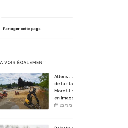
Partager cette page
A VOIR ÉGALEMENT
Altens : la construction
de la station bioGNV de
Moret-Loing-et-Orvanne
en images
22/3/2026