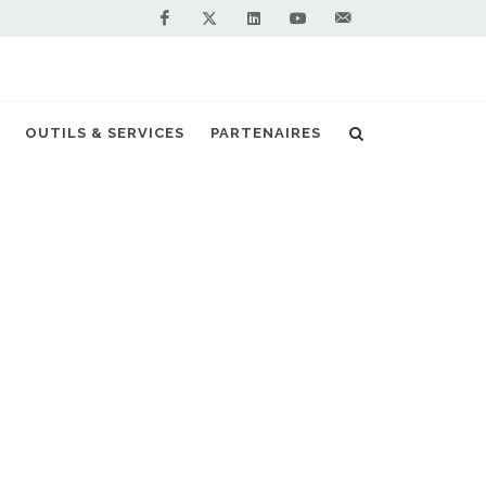
Facebook
Linkedin
Youtube
Contactez-
Twitter
nous !
NL est une nécessité pour le monde maritime
OUTILS & SERVICES
PARTENAIRES
S PARTENAIRES PREMIUM