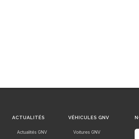
ACTUALITÉS
VÉHICULES GNV
N
Actualités GNV
Voitures GNV