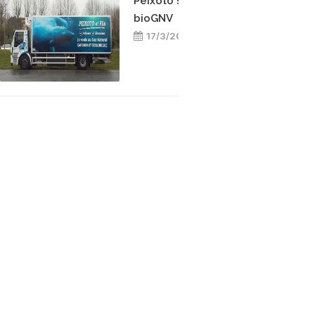
Peixoto s’engage pour le
bioGNV
17/3/2025