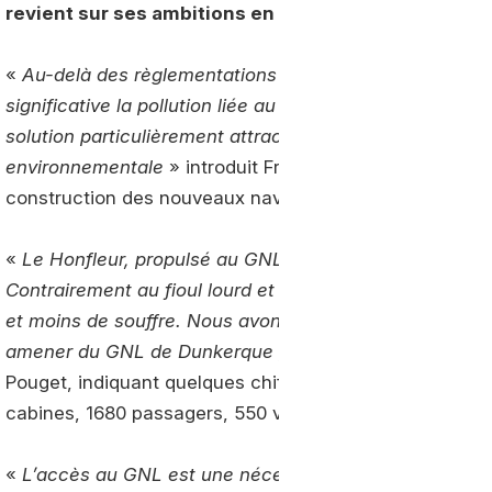
revient sur ses ambitions en matière de GNL dans 
«
Au-delà des règlementations européennes et mondial
significative la pollution liée au transport maritime. Le
solution particulièrement attractive pour le monde mar
environnementale
» introduit Frédéric Pouget, en char
construction des nouveaux navires au sein de Brittany F
«
Le Honfleur, propulsé au GNL, rejoindra la flotte de 
Contrairement au fioul lourd et au gasoil, nous émetto
et moins de souffre. Nous avons créé notre propre modè
amener du GNL de Dunkerque par la route et par contai
Pouget, indiquant quelques chiffres quant aux caractéri
cabines, 1680 passagers, 550 voitures et 64 camions.
«
L’accès au GNL est une nécessité pour le monde mar