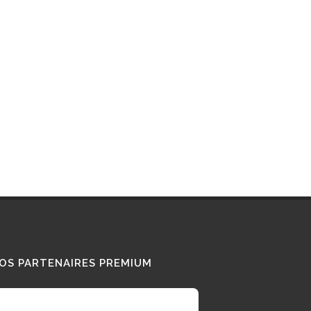
Interview : que pense ce «
Diesel Addict » des
camions au bioGNV ?
15/01/2026
Tous nos témoignages
OS PARTENAIRES PREMIUM