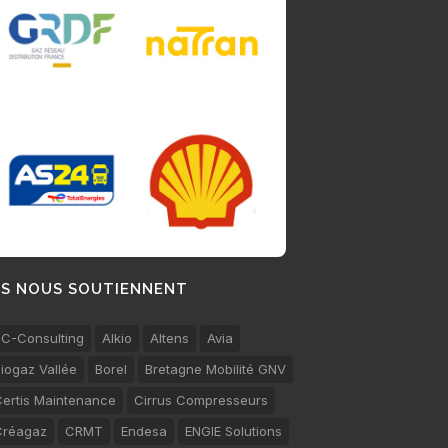
LS NOUS SOUTIENNENT
C-Consulting
Alkio
Altens
Avia
iogaz Vallée
Borel
Bretagne Mobilité GNV
ertis Maintenance
Cirrus Compresseurs
Créagaz
CRMT
Endesa
ENGIE Solutions