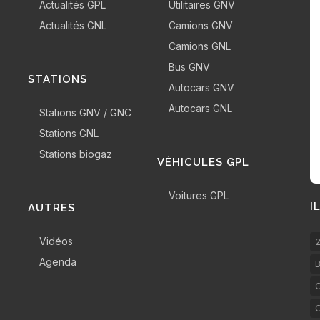
Actualités GPL
Utilitaires GNV
Actualités GNL
Camions GNV
Camions GNL
Bus GNV
STATIONS
Autocars GNV
Autocars GNL
Stations GNV / GNC
Stations GNL
Stations biogaz
VÉHICULES GPL
Voitures GPL
I
AUTRES
Vidéos
2
Agenda
B
C