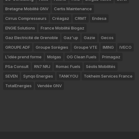
Bretagne Mobilité GNV
Certis Maintenance
Cirrus Compresseurs
Créagaz
CRMT
Endesa
ENGIE Solutions
France Mobilité Biogaz
Gaz Electricité de Grenoble
Gaz'up
Gazie
Gecos
GROUPE ADF
Groupe Sorégies
Groupe VTE
IMING
IVECO
L’idée prend forme
Molgas
OG Clean Fuels
Primagaz
PSa Consult
RN7 NRJ
Romac Fuels
Séolis Mobilités
SEVEN
Synqo Energies
TANKYOU
Tokheim Services France
TotalEnergies
Vendée GNV