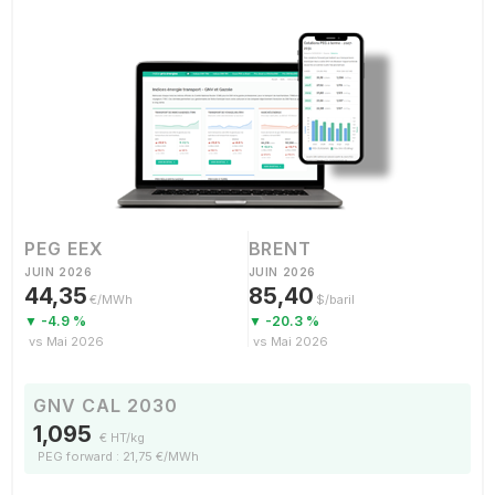
PEG EEX
BRENT
JUIN 2026
JUIN 2026
44,35
85,40
€/MWh
$/baril
▼ -4.9 %
▼ -20.3 %
vs Mai 2026
vs Mai 2026
GNV CAL 2030
1,095
€ HT/kg
PEG forward : 21,75 €/MWh