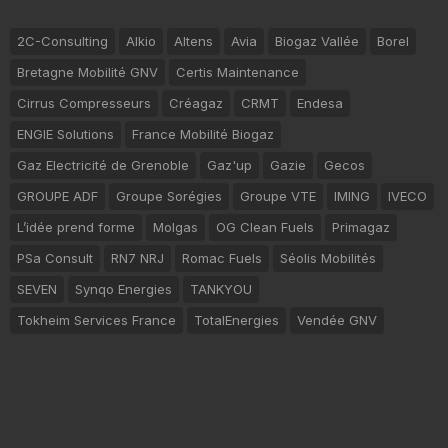
2C-Consulting
Alkio
Altens
Avia
Biogaz Vallée
Borel
Bretagne Mobilité GNV
Certis Maintenance
Cirrus Compresseurs
Créagaz
CRMT
Endesa
ENGIE Solutions
France Mobilité Biogaz
Gaz Electricité de Grenoble
Gaz'up
Gazie
Gecos
GROUPE ADF
Groupe Sorégies
Groupe VTE
IMING
IVECO
L’idée prend forme
Molgas
OG Clean Fuels
Primagaz
PSa Consult
RN7 NRJ
Romac Fuels
Séolis Mobilités
SEVEN
Synqo Energies
TANKYOU
Tokheim Services France
TotalEnergies
Vendée GNV