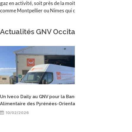
gaz en activité, soit près de la moitié de la flotte. A l'échell
comme Montpellier ou Nimes qui déploiera prochainement 
Actualités GNV Occitanie
Un Iveco Daily au GNV pour la Banque
A Toul
Alimentaire des Pyrénées-Orientales
électr
10/02/2026
12/0