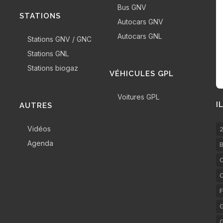
Bus GNV
STATIONS
Autocars GNV
Autocars GNL
Stations GNV / GNC
Stations GNL
Stations biogaz
VÉHICULES GPL
Voitures GPL
I
AUTRES
Vidéos
2
Agenda
B
C
F
G