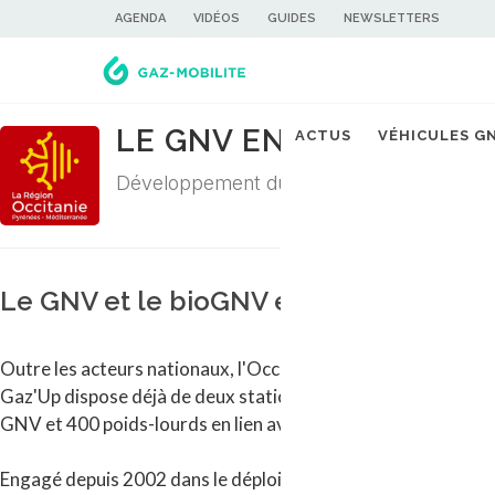
AGENDA
VIDÉOS
GUIDES
NEWSLETTERS
LE GNV EN RÉGION OCC
ACTUS
VÉHICULES G
Développement du GNV, GNC, GNL et bio
Le GNV et le bioGNV en Occitanie : o
Outre les acteurs nationaux, l'Occitanie compte plusieurs o
Gaz'Up dispose déjà de deux stations opérationnelles tandi
GNV et 400 poids-lourds en lien avec les collectivités locales
Engagé depuis 2002 dans le déploiement de bus au gaz nature