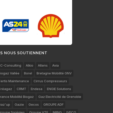
LS NOUS SOUTIENNENT
C-Consulting
Alkio
Altens
Avia
iogaz Vallée
Borel
Bretagne Mobilité GNV
ertis Maintenance
Cirrus Compresseurs
Créagaz
CRMT
Endesa
ENGIE Solutions
rance Mobilité Biogaz
Gaz Electricité de Grenoble
Gaz'up
Gazie
Gecos
GROUPE ADF
roupe Sorégies
Groupe VTE
IMING
IVECO