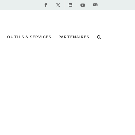
Facebook
Linkedin
Youtube
Contactez-
Twitter
nous !
OUTILS & SERVICES
PARTENAIRES
Accueil
Territoires
ent. Fédérant les transporteurs,
le déploiement de 20 stations
 filière avec quelque 270 bus au