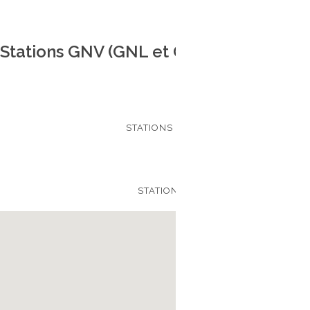
Stations GNV (GNL et GNC) en région O
23
STATIONS GNC OUVERTES
2
STATIONS EN PROJET