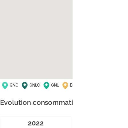
GNC
GNLC
GNL
En projet
En reflexion
Evolution consommation GNC en régio
2022
202