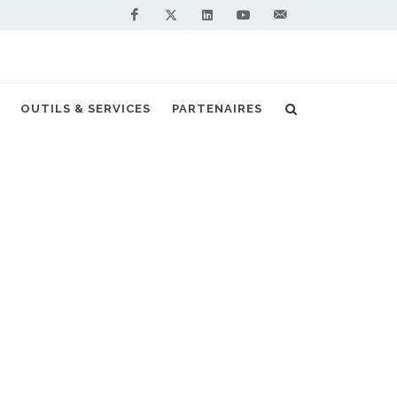
Facebook
Linkedin
Youtube
Contactez-
Twitter
nous !
o : l'autocar au gaz présenté par GNV'Mag
OUTILS & SERVICES
PARTENAIRES
S PARTENAIRES PREMIUM