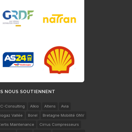
LS NOUS SOUTIENNENT
C-Consulting
Alkio
Altens
Avia
iogaz Vallée
Borel
Bretagne Mobilité GNV
ertis Maintenance
Cirrus Compresseurs