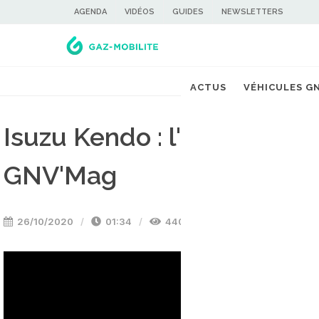
AGENDA
VIDÉOS
GUIDES
NEWSLETTERS
ACTUS
VÉHICULES G
Isuzu Kendo : l'autocar au
GNV'Mag
26/10/2020
01:34
4409