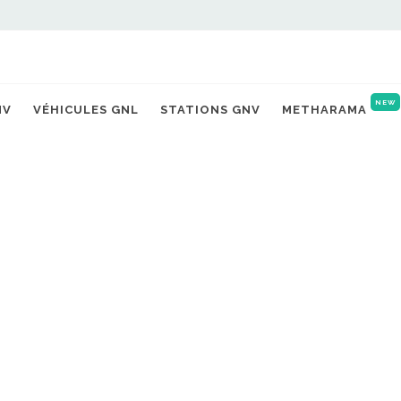
Accueil
Vidéos
Isuzu Kend
NEW
NV
VÉHICULES GNL
STATIONS GNV
METHARAMA
 gaz présenté par
NO