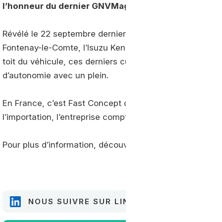
l’honneur du dernier GNVMag de l’AFGNV.
Révélé le 22 septembre dernier lors de
l’inauguration 
Fontenay-le-Comte, l’Isuzu Kendo est alimenté par cinq r
toit du véhicule, ces derniers cumulent plus de 1500 li
d’autonomie avec un plein.
En France, c’est Fast Concept qui assure la commercial
l’importation, l’entreprise compte écouler 50 unités par 
Pour plus d’information, découvrez
notre article comp
NOUS SUIVRE SUR LINKEDIN