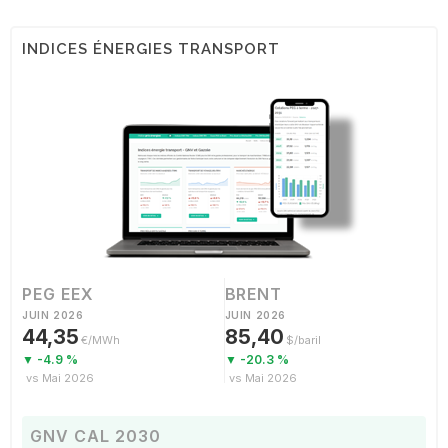
INDICES ÉNERGIES TRANSPORT
PEG EEX
BRENT
JUIN 2026
JUIN 2026
44,35
85,40
€/MWh
$/baril
▼ -4.9 %
▼ -20.3 %
vs Mai 2026
vs Mai 2026
GNV CAL 2030