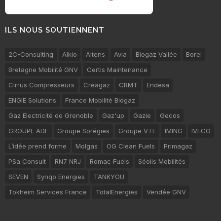
ILS NOUS SOUTIENNENT
2C-Consulting
Alkio
Altens
Avia
Biogaz Vallée
Borel
Bretagne Mobilité GNV
Certis Maintenance
Cirrus Compresseurs
Créagaz
CRMT
Endesa
ENGIE Solutions
France Mobilité Biogaz
Gaz Electricité de Grenoble
Gaz'up
Gazie
Gecos
GROUPE ADF
Groupe Sorégies
Groupe VTE
IMING
IVECO
L’idée prend forme
Molgas
OG Clean Fuels
Primagaz
PSa Consult
RN7 NRJ
Romac Fuels
Séolis Mobilités
SEVEN
Synqo Energies
TANKYOU
Tokheim Services France
TotalEnergies
Vendée GNV