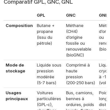
Comparatif GPL, GNC, GNL
GPL
GNC
GNL
Composition
Butane +
Méthane
Méth
propane
(CH4)
d’orig
(issu du
d’origine
ou
pétrole)
fossile ou
renou
renouvelable
(bioG
(bioGNC)
Mode de
Liquide sous
Comprimé à
Liqué
stockage
pression
haute
cryog
modérée
pression
à -16
(5-7 bars)
(200-250 bars)
(volu
Usages
Voitures
Bus, camions,
Poids
principaux
particulières
bennes à
longu
(GPL-c),
ordures, poids
dista