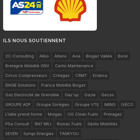
ILS NOUS SOUTIENNENT
2C-Consulting
Alkio
Altens
Avia
Biogaz Vallée
Borel
Bretagne Mobilité GNV
Certis Maintenance
Cirrus Compresseurs
Créagaz
CRMT
Endesa
ENGIE Solutions
France Mobilité Biogaz
Gaz Electricité de Grenoble
Gaz'up
Gazie
Gecos
GROUPE ADF
Groupe Sorégies
Groupe VTE
IMING
IVECO
L’idée prend forme
Molgas
OG Clean Fuels
Primagaz
PSa Consult
RN7 NRJ
Romac Fuels
Séolis Mobilités
SEVEN
Synqo Energies
TANKYOU