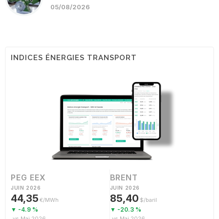
05/08/2026
INDICES ÉNERGIES TRANSPORT
PEG EEX
BRENT
JUIN 2026
JUIN 2026
44,35
85,40
€/MWh
$/baril
▼ -4.9 %
▼ -20.3 %
vs Mai 2026
vs Mai 2026