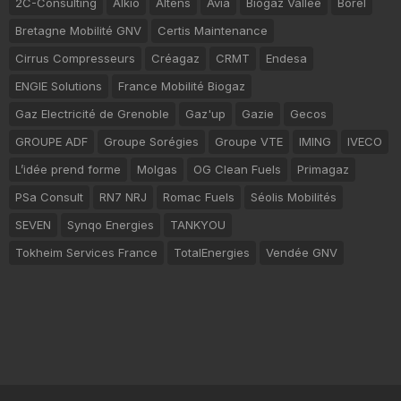
2C-Consulting
Alkio
Altens
Avia
Biogaz Vallée
Borel
Bretagne Mobilité GNV
Certis Maintenance
Cirrus Compresseurs
Créagaz
CRMT
Endesa
ENGIE Solutions
France Mobilité Biogaz
Gaz Electricité de Grenoble
Gaz'up
Gazie
Gecos
GROUPE ADF
Groupe Sorégies
Groupe VTE
IMING
IVECO
L’idée prend forme
Molgas
OG Clean Fuels
Primagaz
PSa Consult
RN7 NRJ
Romac Fuels
Séolis Mobilités
SEVEN
Synqo Energies
TANKYOU
Tokheim Services France
TotalEnergies
Vendée GNV