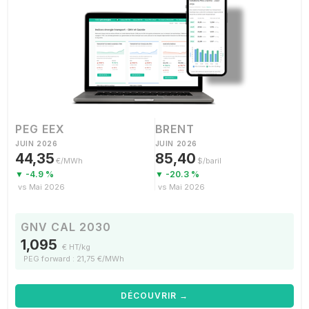
PEG EEX
BRENT
JUIN 2026
JUIN 2026
44,35
85,40
€/MWh
$/baril
▼ -4.9 %
▼ -20.3 %
vs Mai 2026
vs Mai 2026
GNV CAL 2030
1,095
€ HT/kg
PEG forward : 21,75 €/MWh
DÉCOUVRIR →