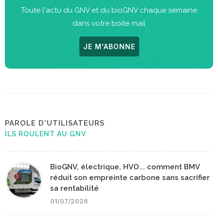
Toute l'actu du GNV et du bioGNV chaque semaine
dans votre boite mail
JE M'ABONNE
PAROLE D'UTILISATEURS
ILS ROULENT AU GNV
BioGNV, électrique, HVO... comment BMV
réduit son empreinte carbone sans sacrifier
sa rentabilité
01/07/2026