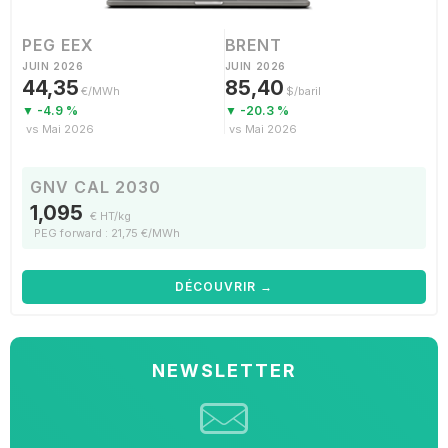
PEG EEX
BRENT
JUIN 2026
JUIN 2026
44,35
85,40
€/MWh
$/baril
▼ -4.9 %
▼ -20.3 %
vs Mai 2026
vs Mai 2026
GNV CAL 2030
1,095
€ HT/kg
PEG forward : 21,75 €/MWh
DÉCOUVRIR →
NEWSLETTER