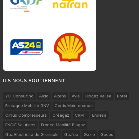
ILS NOUS SOUTIENNENT
2C-Consulting
Alkio
Altens
Avia
Biogaz Vallée
Borel
Bretagne Mobilité GNV
Certis Maintenance
Cirrus Compresseurs
Créagaz
CRMT
Endesa
ENGIE Solutions
France Mobilité Biogaz
Gaz Electricité de Grenoble
Gaz'up
Gazie
Gecos