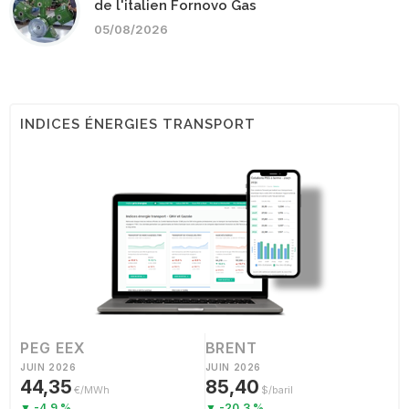
de l'italien Fornovo Gas
05/08/2026
INDICES ÉNERGIES TRANSPORT
PEG EEX
BRENT
JUIN 2026
JUIN 2026
44,35
85,40
€/MWh
$/baril
▼ -4.9 %
▼ -20.3 %