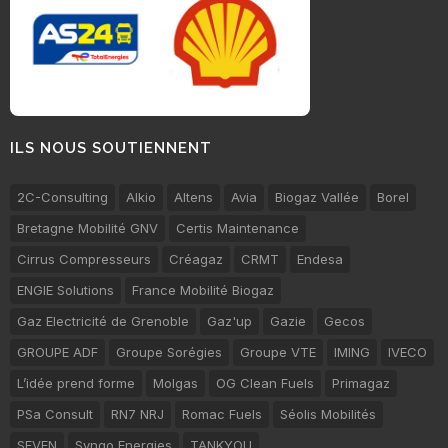
ILS NOUS SOUTIENNENT
2C-Consulting
Alkio
Altens
Avia
Biogaz Vallée
Borel
Bretagne Mobilité GNV
Certis Maintenance
Cirrus Compresseurs
Créagaz
CRMT
Endesa
ENGIE Solutions
France Mobilité Biogaz
Gaz Electricité de Grenoble
Gaz'up
Gazie
Gecos
GROUPE ADF
Groupe Sorégies
Groupe VTE
IMING
IVECO
L’idée prend forme
Molgas
OG Clean Fuels
Primagaz
PSa Consult
RN7 NRJ
Romac Fuels
Séolis Mobilités
SEVEN
Synqo Energies
TANKYOU