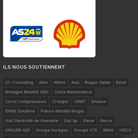
ILS NOUS SOUTIENNENT
2C-Consulting
Alkio
Altens
Avia
Biogaz Vallée
Borel
Bretagne Mobilité GNV
Certis Maintenance
Cirrus Compresseurs
Créagaz
CRMT
Endesa
ENGIE Solutions
France Mobilité Biogaz
Gaz Electricité de Grenoble
Gaz'up
Gazie
Gecos
GROUPE ADF
Groupe Sorégies
Groupe VTE
IMING
IVECO