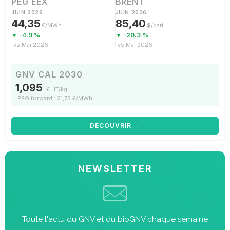
PEG EEX
BRENT
JUIN 2026
JUIN 2026
44,35
85,40
€/MWh
$/baril
▼ -4.9 %
▼ -20.3 %
vs Mai 2026
vs Mai 2026
GNV CAL 2030
1,095
€ HT/kg
PEG forward : 21,75 €/MWh
DÉCOUVRIR →
NEWSLETTER
Toute l'actu du GNV et du bioGNV chaque semaine