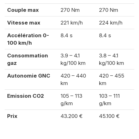
Couple max
270 Nm
270 Nm
Vitesse max
221 km/h
224 km/h
Accélération 0-
8.4 s
8.4 s
100 km/h
Consommation
3.9 – 4.1
3.8 – 4.1
gaz
kg/100 km
kg/100 km
Autonomie GNC
420 – 440
420 – 455
km
km
Emission CO2
105 – 113
103 – 111
g/km
g/km
Prix
43.200 €
45.100 €