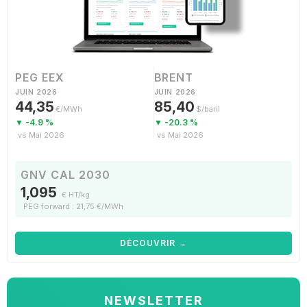
PEG EEX
BRENT
JUIN 2026
JUIN 2026
44,35
85,40
€/MWh
$/baril
▼ -4.9 %
▼ -20.3 %
vs Mai 2026
vs Mai 2026
GNV CAL 2030
1,095
€ HT/kg
PEG forward : 21,75 €/MWh
DÉCOUVRIR →
NEWSLETTER