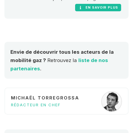
développement de l’usage carburant
EN SAVOIR PLUS
du gaz naturel et du biogaz en
France.
Envie de découvrir tous les acteurs de la
mobilité gaz ?
Retrouvez la
liste de nos
partenaires
.
MICHAËL TORREGROSSA
RÉDACTEUR EN CHEF