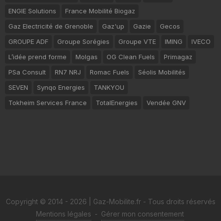
ENGIE Solutions
France Mobilité Biogaz
Gaz Electricité de Grenoble
Gaz'up
Gazie
Gecos
GROUPE ADF
Groupe Sorégies
Groupe VTE
IMING
IVECO
L’idée prend forme
Molgas
OG Clean Fuels
Primagaz
PSa Consult
RN7 NRJ
Romac Fuels
Séolis Mobilités
SEVEN
Synqo Energies
TANKYOU
Tokheim Services France
TotalEnergies
Vendée GNV
Copyright © 2014 - 2026 | Gaz-Mobilite.fr - Tous droits réservés
Mentions légales
-
Gérer mon consentement