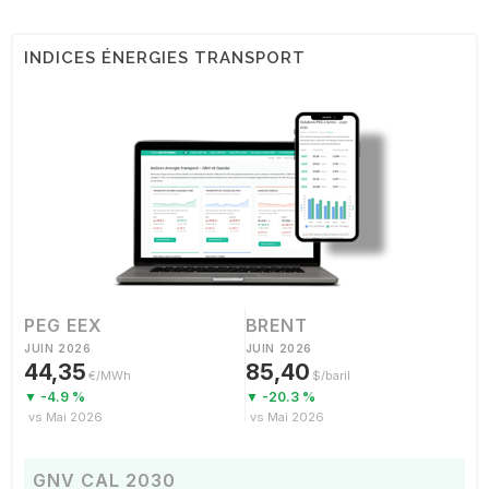
INDICES ÉNERGIES TRANSPORT
PEG EEX
BRENT
JUIN 2026
JUIN 2026
44,35
85,40
€/MWh
$/baril
▼ -4.9 %
▼ -20.3 %
vs Mai 2026
vs Mai 2026
GNV CAL 2030