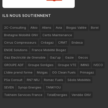
ILS NOUS SOUTIENNENT
2C-Consulting
Alkio
Altens
Avia
Biogaz Vallée
Borel
Bretagne Mobilité GNV
Certis Maintenance
Cirrus Compresseurs
Créagaz
CRMT
Endesa
ENGIE Solutions
France Mobilité Biogaz
Gaz Electricité de Grenoble
Gaz'up
Gazie
Gecos
GROUPE ADF
Groupe Sorégies
Groupe VTE
IMING
IVECO
L’idée prend forme
Molgas
OG Clean Fuels
Primagaz
PSa Consult
RN7 NRJ
Romac Fuels
Séolis Mobilités
SEVEN
Synqo Energies
TANKYOU
Tokheim Services France
TotalEnergies
Vendée GNV