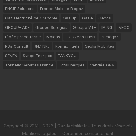
ENGIE Solutions
France Mobilité Biogaz
Gaz Electricité de Grenoble
Gaz'up
Gazie
Gecos
GROUPE ADF
Groupe Sorégies
Groupe VTE
IMING
IVECO
L’idée prend forme
Molgas
OG Clean Fuels
Primagaz
PSa Consult
RN7 NRJ
Romac Fuels
Séolis Mobilités
SEVEN
Synqo Energies
TANKYOU
Tokheim Services France
TotalEnergies
Vendée GNV
Copyright © 2014 - 2026 | Gaz-Mobilite.fr - Tous droits réservés
Mentions légales
-
Gérer mon consentement