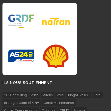
ILS NOUS SOUTIENNENT
2C-Consulting
Alkio
Altens
Avia
Biogaz Vallée
Borel
Bretagne Mobilité GNV
Certis Maintenance
Cirrus Compresseurs
Créagaz
CRMT
Endesa