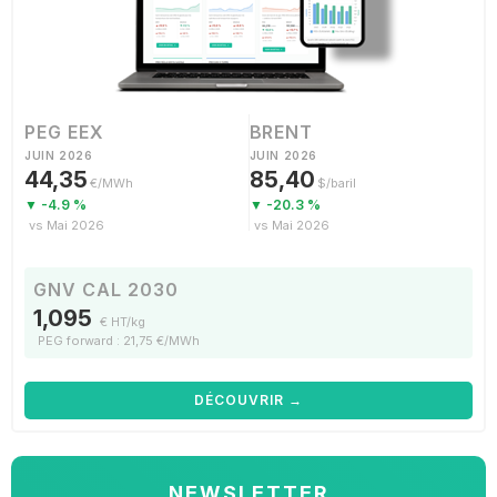
PEG EEX
BRENT
JUIN 2026
JUIN 2026
44,35
85,40
€/MWh
$/baril
▼ -4.9 %
▼ -20.3 %
vs Mai 2026
vs Mai 2026
GNV CAL 2030
1,095
€ HT/kg
PEG forward : 21,75 €/MWh
DÉCOUVRIR →
NEWSLETTER