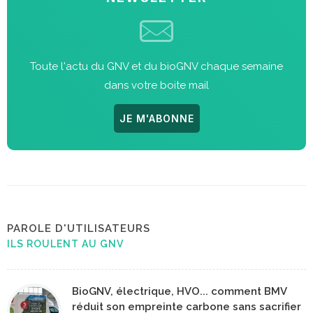
Toute l'actu du GNV et du bioGNV chaque semaine
dans votre boite mail
JE M'ABONNE
PAROLE D'UTILISATEURS
ILS ROULENT AU GNV
BioGNV, électrique, HVO... comment BMV
réduit son empreinte carbone sans sacrifier