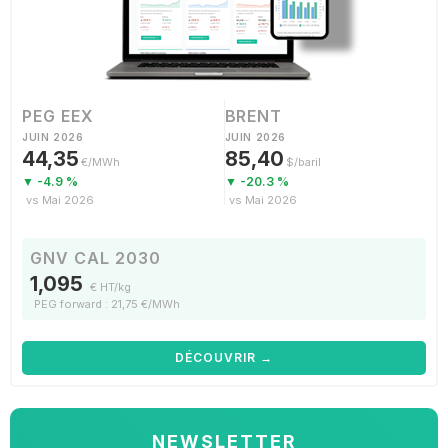
PEG EEX
BRENT
JUIN 2026
JUIN 2026
44,35
85,40
€/MWh
$/baril
▼ -4.9 %
▼ -20.3 %
vs Mai 2026
vs Mai 2026
GNV CAL 2030
1,095
€ HT/kg
PEG forward : 21,75 €/MWh
DÉCOUVRIR →
NEWSLETTER