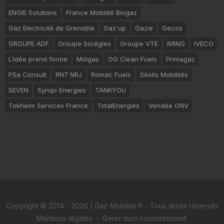
ENGIE Solutions
France Mobilité Biogaz
Gaz Electricité de Grenoble
Gaz'up
Gazie
Gecos
GROUPE ADF
Groupe Sorégies
Groupe VTE
IMING
IVECO
L’idée prend forme
Molgas
OG Clean Fuels
Primagaz
PSa Consult
RN7 NRJ
Romac Fuels
Séolis Mobilités
SEVEN
Synqo Energies
TANKYOU
Tokheim Services France
TotalEnergies
Vendée GNV
Copyright © 2014 - 2026 | Gaz-Mobilite.fr - Tous droits réservés
Mentions légales
-
Gérer mon consentement