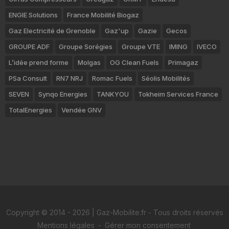
ENGIE Solutions
France Mobilité Biogaz
Gaz Electricité de Grenoble
Gaz'up
Gazie
Gecos
GROUPE ADF
Groupe Sorégies
Groupe VTE
IMING
IVECO
L’idée prend forme
Molgas
OG Clean Fuels
Primagaz
PSa Consult
RN7 NRJ
Romac Fuels
Séolis Mobilités
SEVEN
Synqo Energies
TANKYOU
Tokheim Services France
TotalEnergies
Vendée GNV
Copyright © 2014 - 2026 | Gaz-Mobilite.fr - Tous droits réservés
Mentions légales
-
Gérer mon consentement