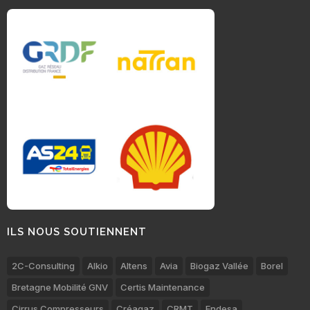
ILS NOUS SOUTIENNENT
2C-Consulting
Alkio
Altens
Avia
Biogaz Vallée
Borel
Bretagne Mobilité GNV
Certis Maintenance
Cirrus Compresseurs
Créagaz
CRMT
Endesa