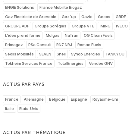
ENGIE Solutions
France Mobilité Biogaz
Gaz Electricité de Grenoble
Gaz'up
Gazie
Gecos
GRDF
GROUPE ADF
Groupe Sorégies
Groupe VTE
IMING
IVECO
L’idée prend forme
Molgas
NaTran
OG Clean Fuels
Primagaz
PSa Consult
RN7 NRJ
Romac Fuels
Séolis Mobilités
SEVEN
Shell
Synqo Energies
TANKYOU
Tokheim Services France
TotalEnergies
Vendée GNV
ACTUS PAR PAYS
France
Allemagne
Belgique
Espagne
Royaume-Uni
Italie
Etats-Unis
ACTUS PAR THÉMATIQUE