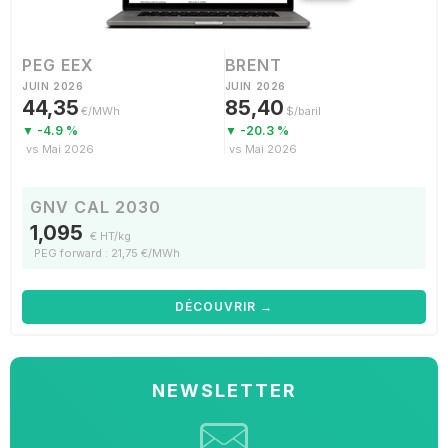
PEG EEX
BRENT
JUIN 2026
JUIN 2026
44,35
85,40
€/MWh
$/baril
▼ -4.9 %
▼ -20.3 %
vs Mai 2026
vs Mai 2026
GNV CAL 2030
1,095
€ HT/kg
PEG forward : 21,75 €/MWh
DÉCOUVRIR →
NEWSLETTER