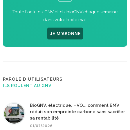
Toute l'actu du GNV et du bioGNV chaque semaine
dans votre boite mail
JE M'ABONNE
PAROLE D'UTILISATEURS
ILS ROULENT AU GNV
BioGNV, électrique, HVO... comment BMV
réduit son empreinte carbone sans sacrifier
sa rentabilité
01/07/2026