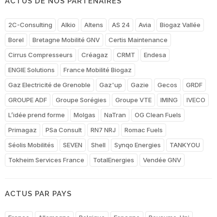
ACTUS DE NOS PARTENAIRES
2C-Consulting
Alkio
Altens
AS 24
Avia
Biogaz Vallée
Borel
Bretagne Mobilité GNV
Certis Maintenance
Cirrus Compresseurs
Créagaz
CRMT
Endesa
ENGIE Solutions
France Mobilité Biogaz
Gaz Electricité de Grenoble
Gaz'up
Gazie
Gecos
GRDF
GROUPE ADF
Groupe Sorégies
Groupe VTE
IMING
IVECO
L’idée prend forme
Molgas
NaTran
OG Clean Fuels
Primagaz
PSa Consult
RN7 NRJ
Romac Fuels
Séolis Mobilités
SEVEN
Shell
Synqo Energies
TANKYOU
Tokheim Services France
TotalEnergies
Vendée GNV
ACTUS PAR PAYS