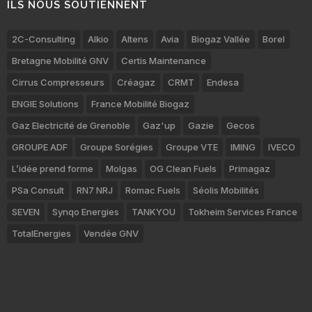
ILS NOUS SOUTIENNENT
2C-Consulting
Alkio
Altens
Avia
Biogaz Vallée
Borel
Bretagne Mobilité GNV
Certis Maintenance
Cirrus Compresseurs
Créagaz
CRMT
Endesa
ENGIE Solutions
France Mobilité Biogaz
Gaz Electricité de Grenoble
Gaz'up
Gazie
Gecos
GROUPE ADF
Groupe Sorégies
Groupe VTE
IMING
IVECO
L’idée prend forme
Molgas
OG Clean Fuels
Primagaz
PSa Consult
RN7 NRJ
Romac Fuels
Séolis Mobilités
SEVEN
Synqo Energies
TANKYOU
Tokheim Services France
TotalEnergies
Vendée GNV