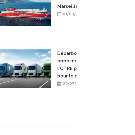
Marseille-Bastia
01/08/2026
Décarboner sans
opposer les énergies :
l'OTRE prend position
pour le mix-énergétique
27/07/2026