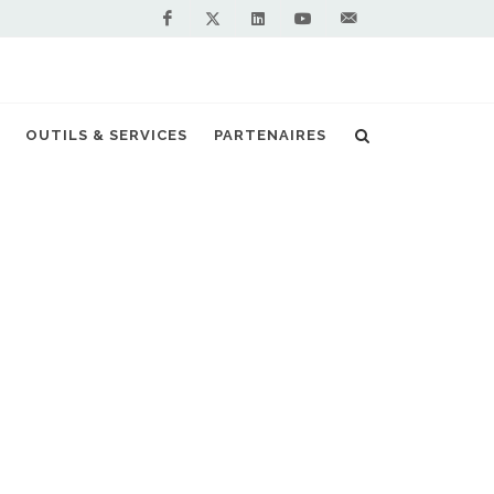
Facebook
Linkedin
Youtube
Contactez-
Twitter
nous !
vial : GRDF accompagne 4 nouveaux projets
OUTILS & SERVICES
PARTENAIRES
S PARTENAIRES PREMIUM