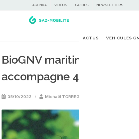
AGENDA
VIDÉOS
GUIDES
NEWSLETTERS
ACTUS
VÉHICULES G
BioGNV maritime et fluvia
accompagne 4 nouveaux p
05/10/2023
Michaël TORREGROSSA
Fluvial