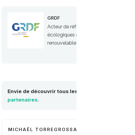
GRDF
Acteur de référence du gaz, GRDF est
écologiques du GNV (Gaz Naturel Véhicul
renouvelable, le bioGNV
Envie de découvrir tous les acteurs de la mobilité
partenaires
.
MICHAËL TORREGROSSA