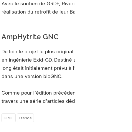
Avec le soutien de GRDF, Rivercat & Alternat comptent
réalisation du rétrofit de leur Bali.
AmpHytrite GNC
De loin le projet le plus original de la sélection, Amphy
en ingénierie Exid-CD. Destiné au transport de passag
long était initialement prévu à l’hydrogène. Pour l’appel
dans une version bioGNC.
Comme pour l'édition précédente, Gaz-Mobilité reviendra
travers une série d'articles dédiés.
GRDF
France