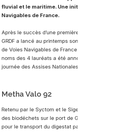
fluvial et le maritime. Une initiative menée en coll
Navigables de France.
Après le succès d’une première édition en 2022, qui av
GRDF a lancé au printemps son second appel à projets
de Voies Navigables de France et du GICAN, le jury a ét
noms des 4 lauréats a été annoncé à Rouen ce mardi 3 
journée des Assises Nationales du Fleuve.
Metha Valo 92
Retenu par le Syctom et le Sigeif pour financer, constru
des biodéchets sur le port de Gennevilliers, Métha Val
pour le transport du digestat par voie fluviale jusqu’au