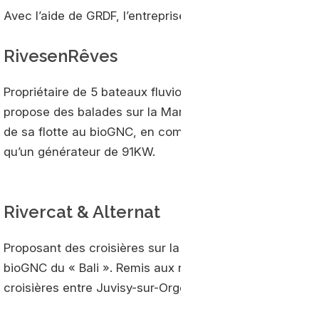
Avec l’aide de GRDF, l’entreprise va réaliser une premièr
RivesenRêves
Propriétaire de 5 bateaux fluvio-maritimes et de 4 por
propose des balades sur la Marne. L'entreprise souhait
de sa flotte au bioGNC, en commençant par installer d
qu’un générateur de 91KW.
Rivercat & Alternat
Proposant des croisières sur la Seine, Alternat s’est ass
bioGNC du « Bali ». Remis aux normes il y a deux ans, 
croisières entre Juvisy-sur-Orge et Paris.