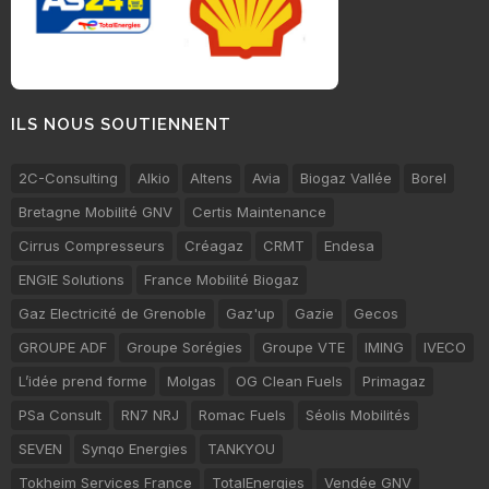
ILS NOUS SOUTIENNENT
2C-Consulting
Alkio
Altens
Avia
Biogaz Vallée
Borel
Bretagne Mobilité GNV
Certis Maintenance
Cirrus Compresseurs
Créagaz
CRMT
Endesa
ENGIE Solutions
France Mobilité Biogaz
Gaz Electricité de Grenoble
Gaz'up
Gazie
Gecos
GROUPE ADF
Groupe Sorégies
Groupe VTE
IMING
IVECO
L’idée prend forme
Molgas
OG Clean Fuels
Primagaz
PSa Consult
RN7 NRJ
Romac Fuels
Séolis Mobilités
SEVEN
Synqo Energies
TANKYOU
Tokheim Services France
TotalEnergies
Vendée GNV