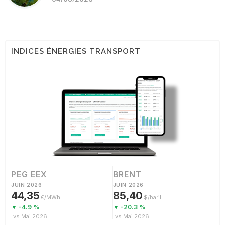
INDICES ÉNERGIES TRANSPORT
PEG EEX
BRENT
JUIN 2026
JUIN 2026
44,35
85,40
€/MWh
$/baril
▼ -4.9 %
▼ -20.3 %
vs Mai 2026
vs Mai 2026