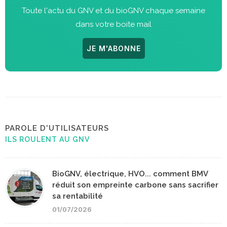
Toute l'actu du GNV et du bioGNV chaque semaine
dans votre boite mail
JE M'ABONNE
PAROLE D'UTILISATEURS
ILS ROULENT AU GNV
BioGNV, électrique, HVO... comment BMV
réduit son empreinte carbone sans sacrifier
sa rentabilité
01/07/2026