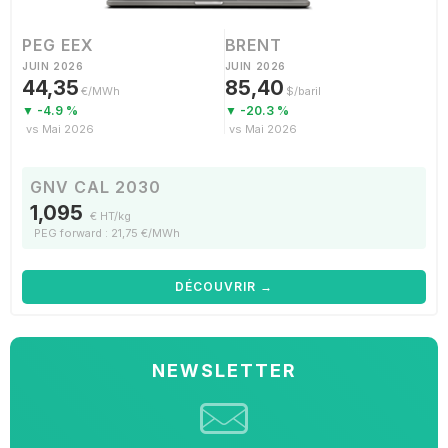
PEG EEX
BRENT
JUIN 2026
JUIN 2026
44,35
85,40
€/MWh
$/baril
▼ -4.9 %
▼ -20.3 %
vs Mai 2026
vs Mai 2026
GNV CAL 2030
1,095
€ HT/kg
PEG forward : 21,75 €/MWh
DÉCOUVRIR →
NEWSLETTER