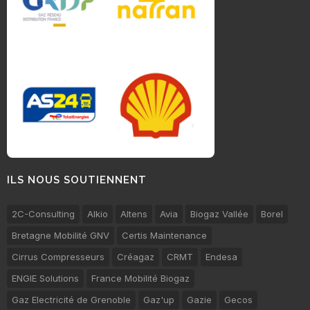
ILS NOUS SOUTIENNENT
2C-Consulting
Alkio
Altens
Avia
Biogaz Vallée
Borel
Bretagne Mobilité GNV
Certis Maintenance
Cirrus Compresseurs
Créagaz
CRMT
Endesa
ENGIE Solutions
France Mobilité Biogaz
Gaz Electricité de Grenoble
Gaz'up
Gazie
Gecos